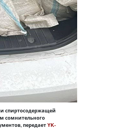
вли спиртосодержащей
ом сомнительного
ументов, передает
YK-