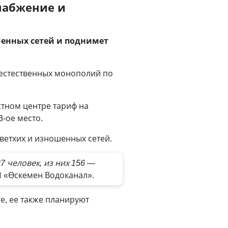
набжение и
енных сетей и поднимет
 естественных монополий по
тном центре тариф на
-ое место.
ветхих и изношенных сетей.
7 человек, из них 156 —
П «Өскемен Водоканал».
е, ее также планируют