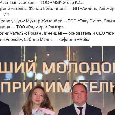
 Асет Тынысбеков — ТОО «МSK Group KZ».
иниматель»: Жанар Бегалинова — ИП «Айлин», Альмир
— ИП.
фере услуг»: Мухтар Жуманбек — ТОО «Tatty Өмір», Оль
азина — ТОО «Радмир и Рамир».
иниматель»: Роман Линейцев — основатель и CEO техн
«Friends», Сабина Мельс — кофейни «Moti».