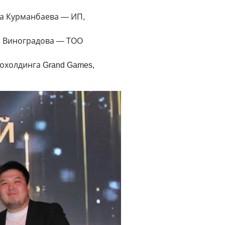
а Курманбаева — ИП,
га Виноградова — ТОО
охолдинга Grand Games,