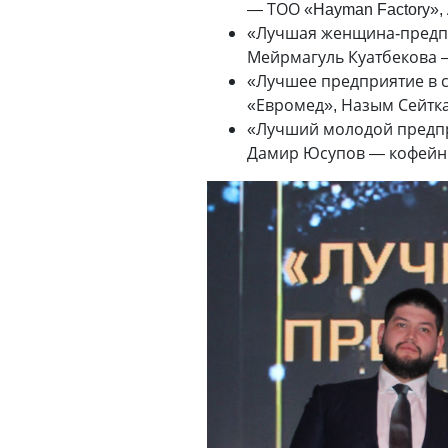
— ТОО «Hayman Factory»,
«Лучшая женщина-предпр
Мейрмагуль Куатбекова 
«Лучшее предприятие в с
«Евромед», Назым Сейтк
«Лучший молодой предпр
Дамир Юсупов — кофейни 