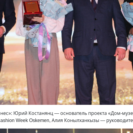
нес»: Юрий Костанянц — основатель проекта «Дом-музе
Fashion Week Oskemen, Алия Конылханкызы — руководител