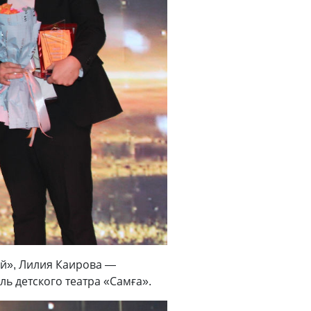
й», Лилия Каирова —
ь детского театра «Самға».