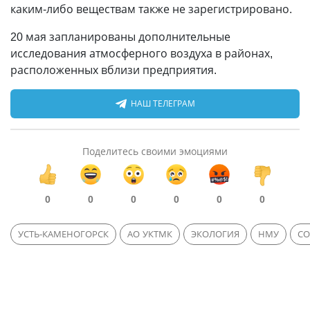
каким-либо веществам также не зарегистрировано.
20 мая запланированы дополнительные
исследования атмосферного воздуха в районах,
расположенных вблизи предприятия.
НАШ ТЕЛЕГРАМ
Поделитесь своими эмоциями
0
0
0
0
0
0
УСТЬ-КАМЕНОГОРСК
АО УКТМК
ЭКОЛОГИЯ
НМУ
СО