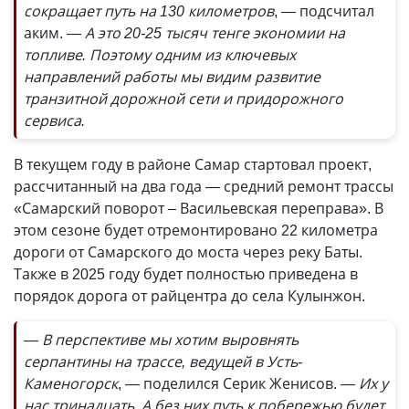
сокращает путь на 130 километров
, — подсчитал
аким.
— А это 20-25 тысяч тенге экономии на
топливе. Поэтому одним из ключевых
направлений работы мы видим развитие
транзитной дорожной сети и придорожного
сервиса.
В текущем году в районе Самар стартовал проект,
рассчитанный на два года — средний ремонт трассы
«Самарский поворот – Васильевская переправа». В
этом сезоне будет отремонтировано 22 километра
дороги от Самарского до моста через реку Баты.
Также в 2025 году будет полностью приведена в
порядок дорога от райцентра до села Кулынжон.
— В перспективе мы хотим выровнять
серпантины на трассе, ведущей в Усть-
Каменогорск
, — поделился Серик Женисов.
— Их у
нас тринадцать. А без них путь к побережью будет