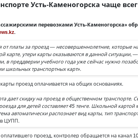
нспорте Усть-Каменогорска чаще всег
ассажирскими перевозками Усть-Каменогорска» об
ews.kz
.
 от платы за проезд — несовершеннолетние, которые н
й карте, утери карты оказываются в данной ситуации
, 
и, в преддверии учебного года уже сейчас нужно позабо
и школьных транспортных карт».
 карты проезд оплачивается на общих основаниях.
рта дает скидку на проезд в общественном транспорте. С
оезда для детей составляет 45 тенге. Школьной картой
ема автоматически распознает вид карты, тип транспорт
 в ЦУПП.
 оплатившего проезд, контролер обращается на канал 1