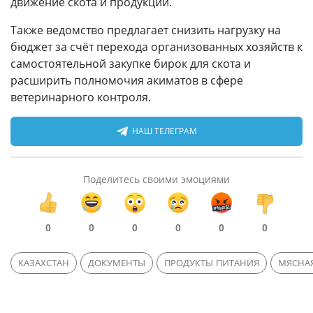
движение скота и продукции.
Также ведомство предлагает снизить нагрузку на
бюджет за счёт перехода организованных хозяйств к
самостоятельной закупке бирок для скота и
расширить полномочия акиматов в сфере
ветеринарного контроля.
НАШ ТЕЛЕГРАМ
Поделитесь своими эмоциями
0
0
0
0
0
0
КАЗАХСТАН
ДОКУМЕНТЫ
ПРОДУКТЫ ПИТАНИЯ
МЯСНА