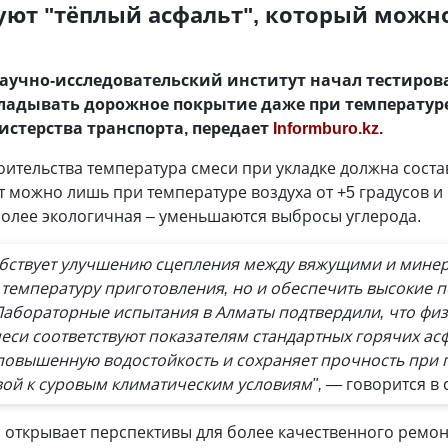
руют "тёплый асфальт", который можн
учно-исследовательский институт начал тестирова
ладывать дорожное покрытие даже при температуре 
истерства транспорта, передает
Informburo.kz
.
ительства температура смеси при укладке должна соста
ьт можно лишь при температуре воздуха от +5 градусов и
более экологичная – уменьшаются выбросы углерода.
обствует улучшению сцепления между вяжущими и мине
 температуру приготовления, но и обеспечить высокие 
Лабораторные испытания в Алматы подтвердили, что фи
еси соответствуют показателям стандартных горячих асф
повышенную водостойкость и сохраняет прочность при 
ивой к суровым климатическим условиям", —
говорится в
открывает перспективы для более качественного ремонт