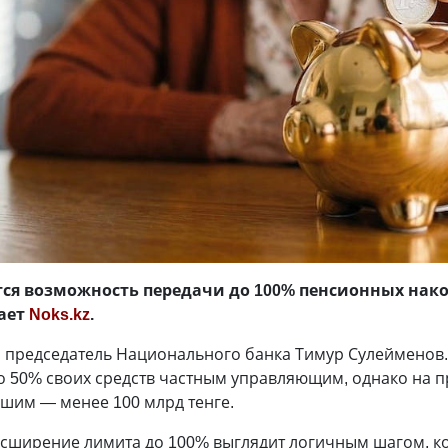
тся возможность передачи до 100% пенсионных нак
ает
Noks.kz
.
 председатель Национального банка Тимур Сулейменов. 
о 50% своих средств частным управляющим, однако на п
ьшим — менее 100 млрд тенге.
асширение лимита до 100% выглядит логичным шагом, к