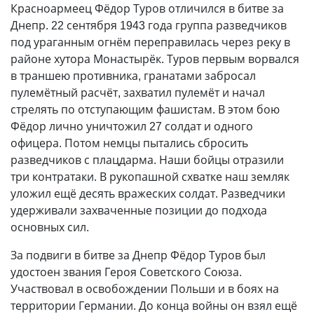
Красноармеец Фёдор Туров отличился в битве за
Днепр. 22 сентября 1943 года группа разведчиков
под ураганным огнём переправилась через реку в
районе хутора Монастырёк. Туров первым ворвался
в траншею противника, гранатами забросал
пулемётный расчёт, захватил пулемёт и начал
стрелять по отступающим фашистам. В этом бою
Фёдор лично уничтожил 27 солдат и одного
офицера. Потом немцы пытались сбросить
разведчиков с плацдарма. Наши бойцы отразили
три контратаки. В рукопашной схватке наш земляк
уложил ещё десять вражеских солдат. Разведчики
удерживали захваченные позиции до подхода
основных сил.
За подвиги в битве за Днепр Фёдор Туров был
удостоен звания Героя Советского Союза.
Участвовал в освобождении Польши и в боях на
территории Германии. До конца войны он взял ещё