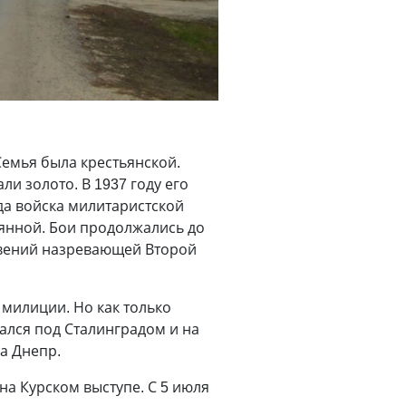
Семья была крестьянской.
и золото. В 1937 году его
ода войска милитаристской
янной. Бои продолжались до
новений назревающей Второй
милиции. Но как только
ался под Сталинградом и на
а Днепр.
на Курском выступе. С 5 июля