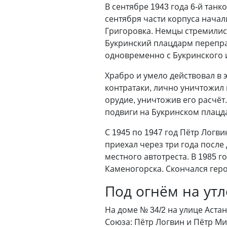
В сентябре 1943 года 6-й тан
сентября части корпуса начал
Григоровка. Немцы стремились
Букринский плацдарм переправ
одновременно с Букринского 
Храбро и умело действовал в 
контратаки, лично уничтожил 
орудие, уничтожив его расчёт
подвиги на Букринском плацда
С 1945 по 1947 год Пётр Логв
приехал через три года после
местного автотреста. В 1985 
Каменогорска. Скончался герой
Под огнём на утл
На доме № 34/2 на улице Аста
Союза: Пётр Логвин и Пётр Ми