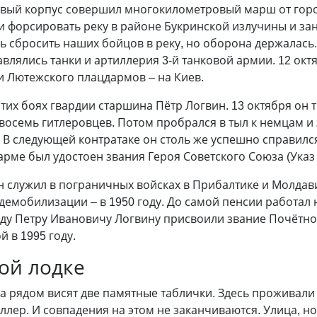
ковый корпус совершил многокилометровый марш от горо
и форсировать реку в районе Букринской излучины и за
 сбросить наших бойцов в реку, но оборона держалась.
лялись танки и артиллерия 3-й танковой армии. 12 окт
и Лютежского плацдармов – на Киев.
этих боях гвардии старшина Пётр Логвин. 13 октября он 
восемь гитлеровцев. Потом пробрался в тыл к немцам и
. В следующей контратаке он столь же успешно справилс
рме был удостоен звания Героя Советского Союза (Указ о
ин служил в пограничных войсках в Прибалтике и Молдав
 демобилизации – в 1950 году. До самой пенсии работа
году Петру Ивановичу Логвину присвоили звание Почётно
 в 1995 году.
ой лодке
на рядом висят две памятные таблички. Здесь проживали 
ллер. И совпадения на этом не заканчиваются. Улица, 