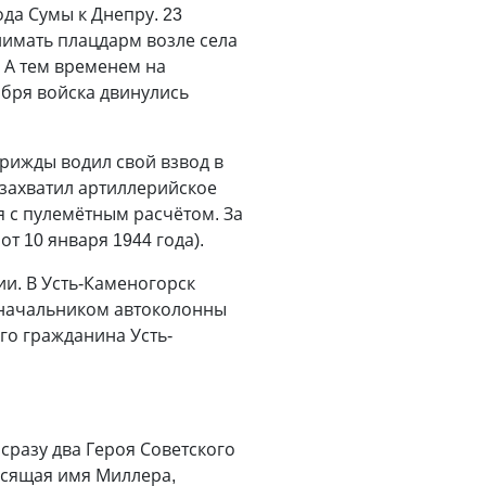
да Сумы к Днепру. 23
нимать плацдарм возле села
 А тем временем на
ября войска двинулись
трижды водил свой взвод в
 захватил артиллерийское
я с пулемётным расчётом. За
т 10 января 1944 года).
ии. В Усть-Каменогорск
л начальником автоколонны
го гражданина Усть-
сразу два Героя Советского
носящая имя Миллера,