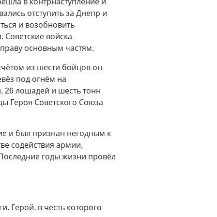
решла в контрнаступление и
ались отступить за Днепр и
ться и возобновить
. Советские войска
еправу основным частям.
счётом из шести бойцов он
евёз под огнём на
, 26 лошадей и шесть тонн
ды Героя Советского Союза
ие и был признан негодным к
ве содействия армии,
. Последние годы жизни провёл
. Герой, в честь которого