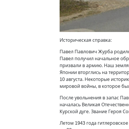
Историческая справка:
Павел Павлович Журба родился
Павел получил начальное обра
призвали в армию. Наш земляк
Японии вторглись на террито
10 августа. Некоторые истори
мировой войны, в которое был
После увольнения в запас Па
началась Великая Отечествен
Курской дуге. Звание Героя С
Летом 1943 года гитлеровское