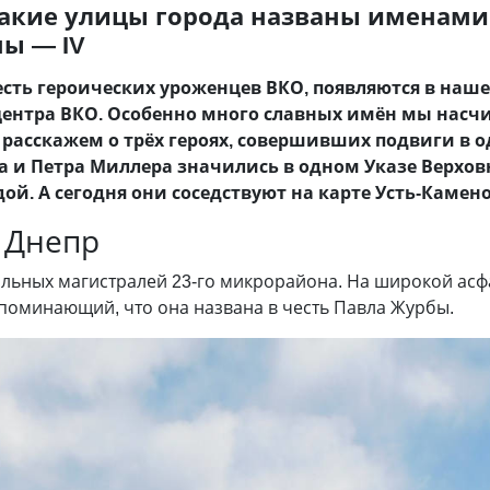
Какие улицы города названы именами
ы — IV
сть героических уроженцев ВКО, появляются в наше
ентра ВКО. Особенно много славных имён мы насчи
расскажем о трёх героях, совершивших подвиги в од
а и Петра Миллера значились в одном Указе Верховн
й. А сегодня они соседствуют на карте Усть-Камено
 Днепр
альных магистралей 23-го микрорайона. На широкой ас
апоминающий, что она названа в честь Павла Журбы.