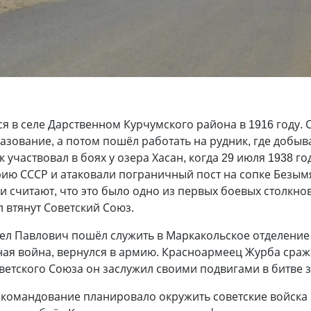
 в селе Дарственном Курчумского района в 1916 году. 
зование, а потом пошёл работать на рудник, где добывал
 участвовал в боях у озера Хасан, когда 29 июля 1938 г
рию СССР и атаковали пограничный пост на сопке Безым
ки считают, что это было одно из первых боевых столк
 втянут Советский Союз.
вел Павлович пошёл служить в Маркакольское отделение 
ная война, вернулся в армию. Красноармеец Журба сраж
оветского Союза он заслужил своими подвигами в битве з
 командование планировало окружить советские войска 