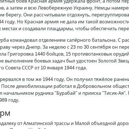
олитных боёв Красная армия удержала фронт, а потом пе
в, а затем и всю Левобережную Украину. Немцы намерев
м берегу. Они рассчитывали отдохнуть, перегруппирова
44 году. Но Красная армия не дала им такой возможности
 местах и создавали плацдармы, чтобы обеспечить пер
урба командовал отделением сапёрного батальона. С ра
ву через Днепр. За неделю с 23 по 30 сентября он пер
ла Григоровка 1440 бойцов, 15 противотанковых орудий
ое выполнение боевых задач был удостоен Золотой Звез
 Совета СССР от 10 января 1944 года.
рервался в том же 1944 году. Он получил тяжёлое ранен
 После демобилизации работал в Добровольном общест
л начальником рудника "Бурабай" и прииска "Тисик-Ая"
989 году.
арм
далеку от Алматинской трассы и Малой объездной дороги