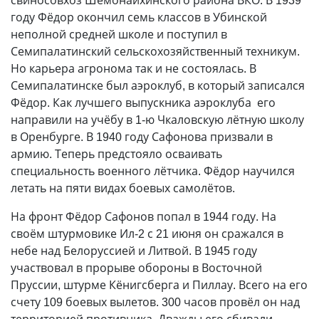
году Фёдор окончил семь классов в Убинской
неполной средней школе и поступил в
Семипалатинский сельскохозяйственный техникум.
Но карьера агронома так и не состоялась. В
Семипалатинске был аэроклуб, в который записался
Фёдор. Как лучшего выпускника аэроклуба его
направили на учёбу в 1-ю Чкаловскую лётную школу
в Оренбурге. В 1940 году Сафонова призвали в
армию. Теперь предстояло осваивать
специальность военного лётчика. Фёдор научился
летать на пяти видах боевых самолётов.
На фронт Фёдор Сафонов попал в 1944 году. На
своём штурмовике Ил-2 с 21 июня он сражался в
небе над Белоруссией и Литвой. В 1945 году
участвовал в прорыве обороны в Восточной
Пруссии, штурме Кёнигсберга и Пиллау. Всего на его
счету 109 боевых вылетов. 300 часов провёл он над
территорией противника. Дважды его сбивали.