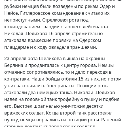
рубежи немцев были возведены по рекам Одер и
Нейсе. Гитлеровское командование считало их
неприступными. Стрелковая рота под
командованием гвардии старшего лейтенанта
Николая Шелихова 16 апреля стремительно
атаковала вражеские порядки на Одерском
плацдарме и с ходу овладела траншеями.
23 апреля рота Шелихова вышла на окраины
Берлина и продвигалась к центру города. Немцы
отчаянно сопротивлялись, то и дело переходя в
контратаки. Наши бойцы отбили 15 из них, но потом
у них закончились боеприпасы. Позиции роты
атаковали два немецких танка. Николай Шелихов
навёл на головной танк трофейную пушку и подбил
его. Выстрел шрапнелью уничтожил десятки
вражеских солдат. Когда второй танк расстрелял
пушку, немцы ворвались на позиции роты. Раненый
старший лейтенант повёл своих солдат в