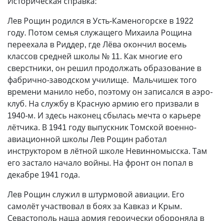
Историческая справка:
Лев Рощин родился в Усть-Каменогорске в 1922
году. Потом семья служащего Михаила Рощина
переехала в Риддер, где Лёва окончил восемь
классов средней школы № 11. Как многие его
сверстники, он решил продолжать образование в
фабрично-заводском училище. Мальчишек того
времени манило небо, поэтому он записался в аэро­
клуб. На службу в Красную армию его призвали в
1940-м. И здесь наконец сбылась мечта о карьере
лётчика. В 1941 году выпускник Томской военно-
авиационной школы Лев Рощин работал
инструктором в лётной школе Невинномысска. Там
его застало начало войны. На фронт он попал в
декабре 1941 года.
Лев Рощин служил в штурмовой авиации. Его
самолёт участвовал в боях за Кавказ и Крым.
Севастополь наша армия героически обороняла в