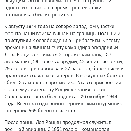
ведущим. Он не позволил отсечь от группы ни
одного из своих, а во время третьей атаки
противника сбил истребитель.
К августу 1944 года на северо-западном участке
фронта наши войска вы­шли на границы Польши и
приступили к освобождению Прибалтики. К этому
времени на личном счету командира эскадрильи
Льва Рощина значился 31 вражеский танк, 137
автомашин, 59 полевых орудий, 43 зенитные точки,
29 дзотов, три паровоза и 37 вагонов, более тысячи
вражеских солдат и офицеров. В воздушных боях он
сбил 13 самолётов противника. Указ о присвоении
старшему лейтенанту Рощину звания Героя
Советского Союза был подписан 26 октября 1944
года. Всего за годы войны героический штурмовик
совершил 565 боевых вылетов.
После войны Лев Рощин продолжал служить в
военной авиации. С 1951 года он командовал