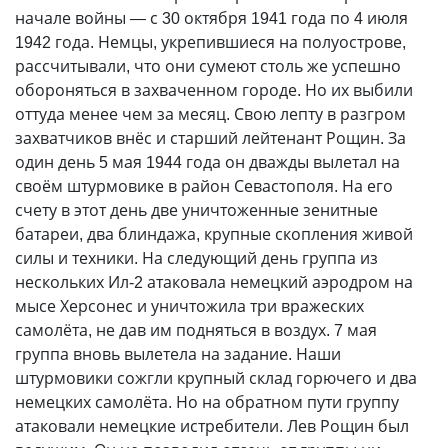
начале войны
—
с 30 октября 1941 года по 4 июля
1942 года. Немцы, укрепившиеся на полуострове,
рассчитывали, что они сумеют столь же успешно
обороняться в захваченном городе. Но их выбили
оттуда менее чем за месяц. Свою лепту в разгром
захватчиков внёс и старший лейтенант Рощин. За
один день 5 мая 1944 года он дважды вылетал на
своём штурмовике в район Севастополя. На его
счету в этот день две уничтоженные зенитные
батареи, два блиндажа, крупные скоп­ления живой
силы и техники. На следующий день группа из
нескольких Ил-2 атаковала немецкий аэродром на
мысе Херсонес и уничтожила три вражеских
самолёта, не дав им подняться в воздух. 7 мая
группа вновь вылетела на задание. Наши
штурмовики сожгли крупный склад горючего и два
немецких самолёта. Но на обратном пути группу
атаковали немецкие истребители. Лев Рощин был