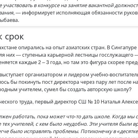
 участвовать в конкурсе на занятие вакантной должност
вания
, — информирует исполняющая обязанности руков
зыбаева.
 срок
хстане опирались на опыт азиатских стран. В Сингапур
 для них — ступенька карьерной лестницы госслужащего 
няется каждые 2 – 3 года, но там это фигура скорее пре
 выступает организатором и лидером учебно-воспитател
сь бы покинуть пост директора через пару лет после н
родным учителем, сумел бы создать авторскую школу?
еского труда, первый директор СШ № 10 Наталья Алексе
жен работать, пока может что-то дать школе. Когда мы с
тех учителей, с кем было неудобно. Эти учителя были в
легче было исправлять проблемы. Потихонечку в «десятк