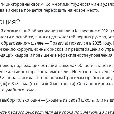
льги Викторовны своим. Со многими трудностями ей удало
два ей снова придётся переходить на новое место.
ация?
 организаций образования ввели в Казахстане с 2021 г
ности и освобождения от должностей первых руководите
 образования» (далее — Правила) появился в 2025 году
ижению коррупционных рисков и предотвращению управ
одящих кадров и повышение эффективности управления
телей, подлежащих ротации в школах области, станет из
сте для директора составляет 5 лет. Но может стать ещ
менова заявила, что по новым Правилам пребывание д
одах) и 3+3 года (в сельской местности). Она анонсирова
го учебного года.
выбор только один — уходить из своей школы или из д
ь первого руководителя два срока по 5 лет или 10 лет