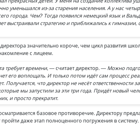
ал прекрасных детей. У меня на создание коллектива уш
нно уменьшался из-за старения населения. А у нас четы
всего города. Чем? Тогда появился немецкий язык и Валь
ет выстраивали стратегию и приближались к гимназии, 
 директора значительно короче, чем цикл развития шко
накомление с лицеем.
а требует времени
, — считает директор.
— Можно подгот
нет его воплощать. И только потом идёт сам процесс ре
. Получается, что директор не несёт ответственности за
которые мы запустили за эти три года. Придёт новый чел
них, и просто прекратит.
осматривается базовое противоречие. Директору предлаг
ет пройти даже этап полноценного погружения в систему