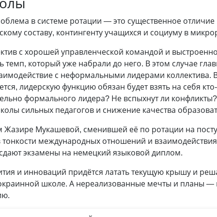
колы
облема в системе ротации — это существенное отличие
скому составу, контингенту учащихся и социуму в микр
ектив с хорошей управленческой командой и выстроенно
ь темп, который уже набрали до него. В этом случае гла
заимодействие с неформальными лидерами коллектива. В
ся, лидерскую функцию обязан будет взять на себя кто-
тельно формального лидера? Не вспыхнут ли конфликты
школы сильных педагогов и снижение качества образова
м Жазире Мукашевой, сменившей её по ротации на пост
в тонкости международных отношений и взаимодействи
сдают экзамены на немецкий языковой диплом.
ития и инноваций придётся латать текущую крышу и ре
окраинной школе. А нереализованные мечты и планы — 
ию.