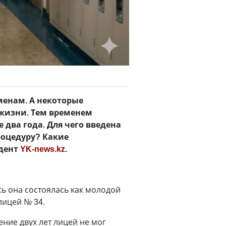
менам. А некоторые
 жизни. Тем временем
 два года. Для чего введена
процедуру? Какие
ндент
YK-news.kz
.
ь она состоялась как молодой
-лицей № 34.
ние двух лет лицей не мог