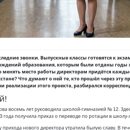
следние звонки. Выпускные классы готовятся к экза
реждений образования, которым были отданы годы
о менять место работы директорам придётся каждые
стане? Что думают о ней те, кто прошёл через эту 
и реализации этого проекта, разбирался корреспо
й!
ва восемь лет руководила школой-гимназией № 12. Здес
023 года получила приказ о переводе по ротации в школу
 прихода нового директора утратила былую славу. В тече