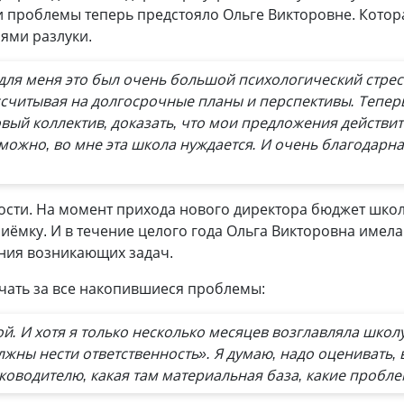
и проблемы теперь предстояло Ольге Викторовне. Котор
ями разлуки.
 для меня это был очень большой психологический стрес
ссчитывая на долгосрочные планы и перспективы. Теперь
овый коллектив, доказать, что мои предложения действит
озможно, во мне эта школа нуждается. И очень благодарна
ости. На момент прихода нового директора бюджет школ
иёмку. И в течение целого года Ольга Викторовна имел
ния возникающих задач.
ечать за все накопившиеся проблемы:
. И хотя я только несколько месяцев возглавляла школу
олжны нести ответственность». Я думаю, надо оценивать,
ководителю, какая там материальная база, какие пробле