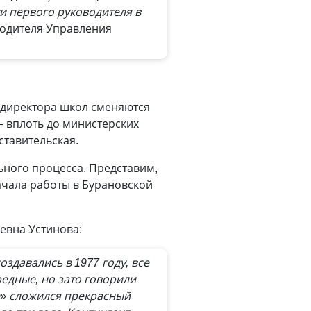
и первого руководителя в
одителя Управления
е директора школ сменяются
— вплоть до министерских
дставительская.
ьного процесса. Представим,
ачала работы в Бурановской
евна Устинова:
оздавались в 1977 году, все
редные, но зато говорили
е» сложился прекрасный