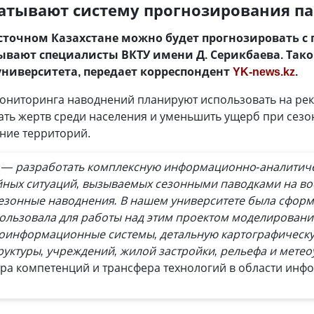
атывают систему прогнозирования п
осточном Казахстане можно будет прогнозировать 
ывают специалисты ВКТУ имени Д. Серикбаева. Та
университета, передает корреспондент
YK-news.kz
.
ониторинга наводнений планируют использовать на рек
ать жертв среди населения и уменьшить ущерб при сезо
ние территорий.
а — разработать комплексную информационно-аналитиче
ых ситуаций, вызываемых сезонными паводками на вост
езонные наводнения. В нашем университете была сфор
пользовала для работы над этим проектом моделировани
еоинформационные системы, детальную картографическ
руктуры, учреждений, жилой застройки, рельефа и метео
тра компетенций и трансфера технологий в области ин