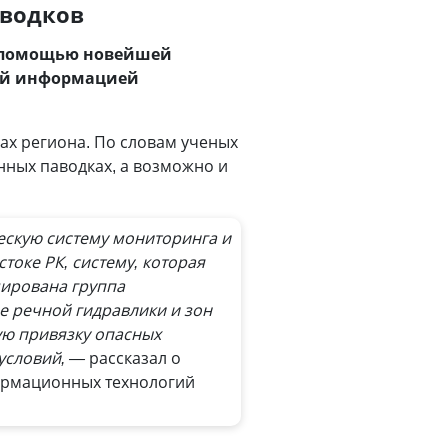
аводков
с помощью новейшей
кой информацией
ах региона. По словам ученых
нных паводках, а возможно и
скую систему мониторинга и
оке РК, систему, которая
мирована группа
е речной гидравлики и зон
ую привязку опасных
условий, —
рассказал о
формационных технологий