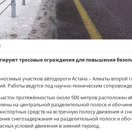
К
естируют тросовые ограждения для повышения безопа
аносимых участков автодороги Астана – Алматы второй 
й. Работы ведутся под научно-техническим сопровожд
асток протяжённостью около 500 метров расположен вб
лены на центральной разделительной полосе и обочине
нспортных средств на встречную полосу движения и сн
чение снегозадержания на разделительной полосе и обо
асных условий движения в зимний период.