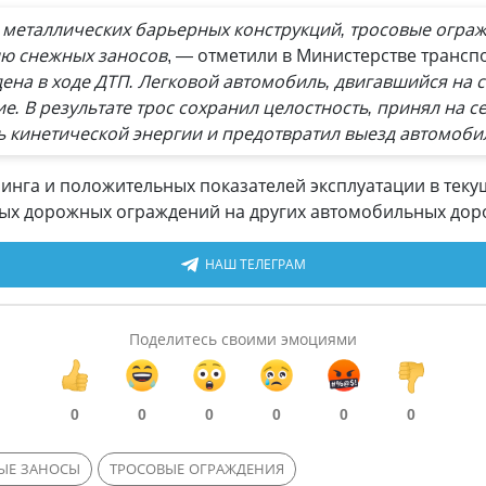
 металлических барьерных конструкций, тросовые ограж
ию снежных заносов
, — отметили в Министерстве трансп
на в ходе ДТП. Легковой автомобиль, двигавшийся на ск
е. В результате трос сохранил целостность, принял на с
ь кинетической энергии и предотвратил выезд автомоби
инга и положительных показателей эксплуатации в теку
ых дорожных ограждений на других автомобильных доро
НАШ ТЕЛЕГРАМ
Поделитесь своими эмоциями
0
0
0
0
0
0
ЫЕ ЗАНОСЫ
ТРОСОВЫЕ ОГРАЖДЕНИЯ