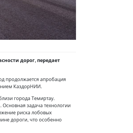
сности дорог, передает
год продолжается апробация
ением КаздорНИИ.
лизи города Темиртау.
. Основная задача технологии
ижение риска лобовых
чине дороги, что особенно