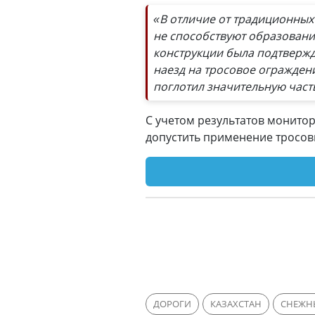
«В отличие от традиционных
не способствуют образован
конструкции была подтвержде
наезд на тросовое ограждени
поглотил значительную част
С учетом результатов монитор
допустить применение тросов
ДОРОГИ
КАЗАХСТАН
СНЕЖН