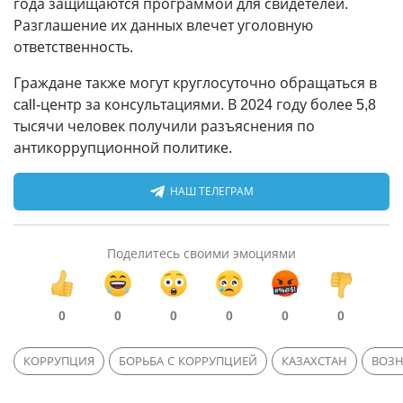
года защищаются программой для свидетелей.
Разглашение их данных влечет уголовную
ответственность.
Граждане также могут круглосуточно обращаться в
call-центр за консультациями. В 2024 году более 5,8
тысячи человек получили разъяснения по
антикоррупционной политике.
НАШ ТЕЛЕГРАМ
Поделитесь своими эмоциями
0
0
0
0
0
0
КОРРУПЦИЯ
БОРЬБА С КОРРУПЦИЕЙ
КАЗАХСТАН
ВОЗН