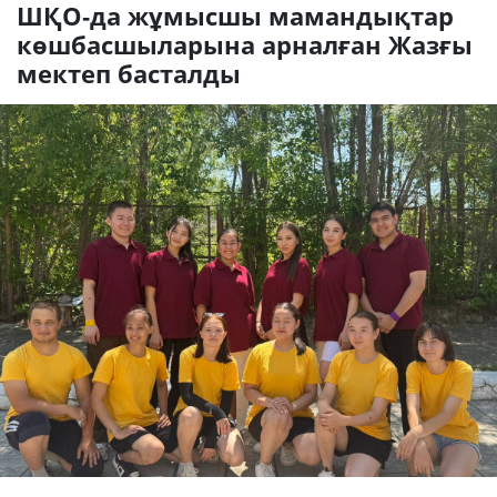
ШҚО-да жұмысшы мамандықтар
көшбасшыларына арналған Жазғы
мектеп басталды