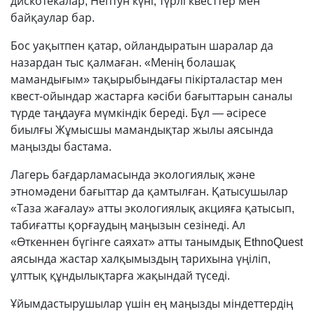
дискотекалар, Нептун күні, түрлі квесттер мен
байқаулар бар.
Бос уақытпен қатар, ойландыратын шаралар да
назардан тыс қалмаған. «Менің болашақ
мамандығым» тақырыбындағы пікірталастар мен
квест-ойындар жастарға кәсіби бағыттарын саналы
түрде таңдауға мүмкіндік береді. Бұл — әсіресе
биылғы Жұмысшы мамандықтар жылы аясында
маңызды бастама.
Лагерь бағдарламасында экологиялық және
этномәдени бағыттар да қамтылған. Қатысушылар
«Таза жағалау» атты экологиялық акцияға қатысып,
табиғатты қорғаудың маңызын сезінеді. Ал
«Өткеннен бүгінге саяхат» атты танымдық EthnoQuest
аясында жастар халқымыздың тарихына үңіліп,
ұлттық құндылықтарға жақындай түседі.
Ұйымдастырушылар үшін ең маңызды міндеттердің