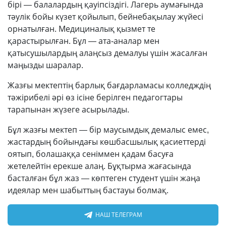
бірі — балалардың қауіпсіздігі. Лагерь аумағында
тәулік бойы күзет қойылып, бейнебақылау жүйесі
орнатылған. Медициналық қызмет те
қарастырылған. Бұл — ата-аналар мен
қатысушылардың алаңсыз демалуы үшін жасалған
маңызды шаралар.
Жазғы мектептің барлық бағдарламасы колледждің
тәжірибелі әрі өз ісіне берілген педагогтары
тарапынан жүзеге асырылады.
Бұл жазғы мектеп — бір маусымдық демалыс емес,
жастардың бойындағы көшбасшылық қасиеттерді
оятып, болашаққа сеніммен қадам басуға
жетелейтін ерекше алаң. Бұқтырма жағасында
басталған бұл жаз — көптеген студент үшін жаңа
идеялар мен шабыттың бастауы болмақ.
НАШ ТЕЛЕГРАМ