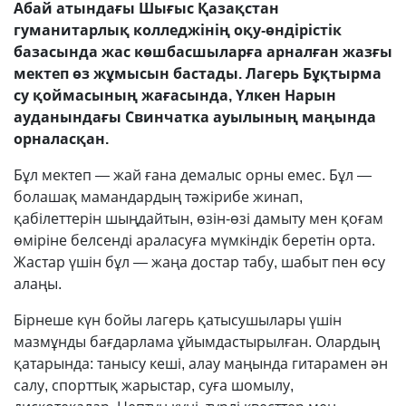
Абай атындағы Шығыс Қазақстан
гуманитарлық колледжінің оқу-өндірістік
базасында жас көшбасшыларға арналған жазғы
мектеп өз жұмысын бастады. Лагерь Бұқтырма
су қоймасының жағасында, Үлкен Нарын
ауданындағы Свинчатка ауылының маңында
орналасқан.
Бұл мектеп — жай ғана демалыс орны емес. Бұл —
болашақ мамандардың тәжірибе жинап,
қабілеттерін шыңдайтын, өзін-өзі дамыту мен қоғам
өміріне белсенді араласуға мүмкіндік беретін орта.
Жастар үшін бұл — жаңа достар табу, шабыт пен өсу
алаңы.
Бірнеше күн бойы лагерь қатысушылары үшін
мазмұнды бағдарлама ұйымдастырылған. Олардың
қатарында: танысу кеші, алау маңында гитарамен ән
салу, спорттық жарыстар, суға шомылу,