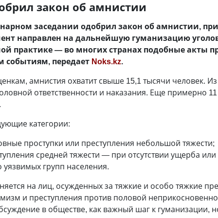
добрил закон об амнистии
енарном заседании одобрил закон об амнистии, пр
мент направлен на дальнейшую гуманизацию уголо
ной практике — во многих странах подобные акты 
м событиям, передает
Noks.kz
.
нкам, амнистия охватит свыше 15,1 тысячи человек. Из 
оловной ответственности и наказания. Еще примерно 11
.
дующие категории:
овные проступки или преступления небольшой тяжести;
тупления средней тяжести — при отсутствии ущерба или
 уязвимых групп населения.
няется на лиц, осужденных за тяжкие и особо тяжкие пре
емизм и преступления против половой неприкосновенн
суждение в обществе, как важный шаг к гуманизации, но