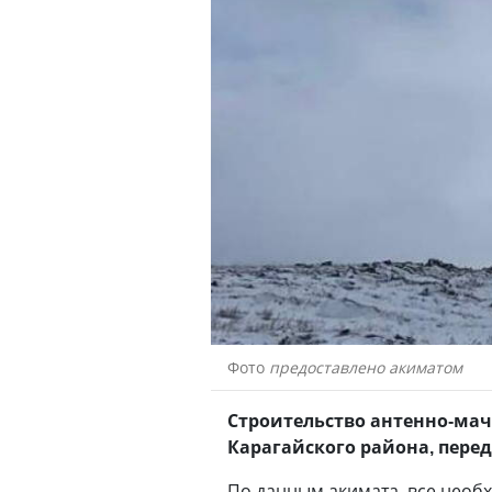
Фото
предоставлено акиматом
Строительство антенно-мач
Карагайского района, пере
По данным акимата, все необ