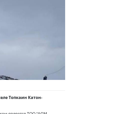
еле Топкаин Катон-
ком является ТОО “AGM