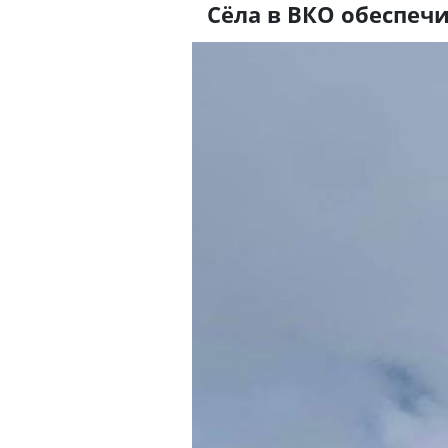
Сёла в ВКО обеспеч