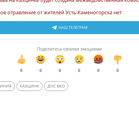
ыва на Казцинке будет создана межведомственная коми
ое отравление от жителей Усть-Каменогорска нет
НАШ ТЕЛЕГРАМ
Поделитесь своими эмоциями
0
0
0
0
0
0
ЛИНИЯ
КАЗЦИНК
ДЧС ВКО