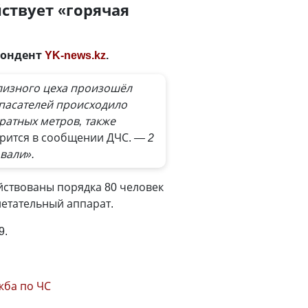
ствует «горячая
пондент
YK-news.kz
.
лизного цеха произошёл
пасателей происходило
ратных метров, также
рится в сообщении ДЧС.
— 2
вали».
йствованы порядка 80 человек
летательный аппарат.
9.
жба по ЧС