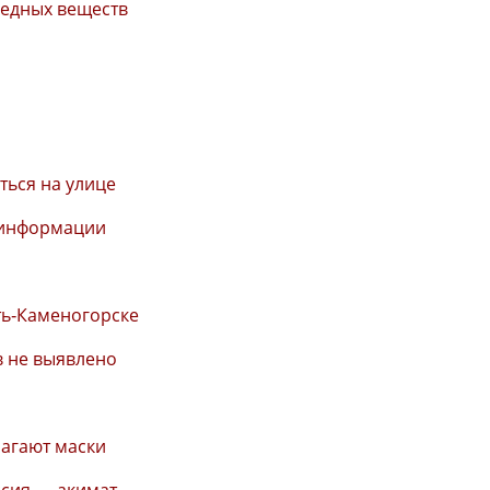
редных веществ
ться на улице
 информации
ть-Каменогорске
в не выявлено
лагают маски