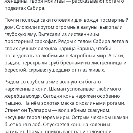
женщины, творя молитвы — рассказывают богам о
подвигах Сабира.
Почти полгода саки готовили для вождя посмертный
дом. Сложили кругом огромные валуны, выкопали
глубокую яму. Вытесали из лиственницы
просторный саркофаг. Рядом с телом Сабира легла в
своих лучших одеждах царица Зарина, чтобы
последовать за любимым в Загробный мир. А саки,
рыдая, перекрыли сруб брёвнами из лиственницы и
берестой, скрывая ушедших от глаз живых.
Рядом со срубом в яме волнуются богато
наряженные кони. Шаман успокаивает любимого
жеребца вождя. Сегодня конь наряжен особенно
пышно. На нём золотая маска с козлиными рогами.
Станет он Тулпаром — волшебным скакуном,
несущим героя через миры. Острым чеканом шаман
бьёт коня в лоб. Опускается конь на колени и
затихает. Шаман прикрывает рану золочёной