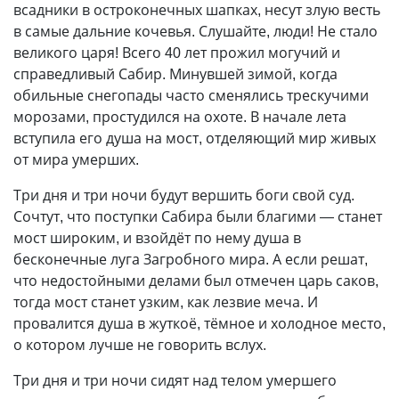
всадники в остроконечных шапках, несут злую весть
в самые дальние кочевья. Слушайте, люди! Не стало
великого царя! Всего 40 лет прожил могучий и
справедливый Сабир. Минувшей зимой, когда
обильные снегопады часто сменялись трескучими
морозами, простудился на охоте. В начале лета
вступила его душа на мост, отделяющий мир живых
от мира умерших.
Три дня и три ночи будут вершить боги свой суд.
Сочтут, что поступки Сабира были благими — станет
мост широким, и взойдёт по нему душа в
бесконечные луга Загробного мира. А если решат,
что недостойными делами был отмечен царь саков,
тогда мост станет узким, как лезвие меча. И
провалится душа в жуткоё, тёмное и холодное место,
о котором лучше не говорить вслух.
Три дня и три ночи сидят над телом умершего