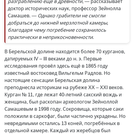
разграблению ещё в древности
, — рассказывает
доктор исторических наук, профессор Зейнолла
Самашев.
— Однако грабители не смогли
добраться до нижней мерзлотной камеры,
благодаря чему погребение сохранилось
практически в неприкосновенности.
В Берельской долине находится более 70 курганов,
датируемых IV – III веками до н. э. Первые
исследования провёл здесь ещё в 1865 году
известный востоковед Вильгельм Радлов. Но
настоящие сенсации Берельская долина
преподнесла историкам на рубеже XX – XXI веков.
Курган № 11, где лежат 40-летний сакский вождь и
женщина, был раскопан археологом Зейноллой
Самашевым в 1998 году. Сокровища, которые саки
положили в саркофаг, были частично украдены. Но
невредимыми остались 13 коней, погребённых в
отдельной камере. Каждый из жеребцов был