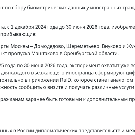
т по сбору биометрических данных у иностранных гражд
а, с 1 декабря 2024 года до 30 июня 2026 года, изображ
, прибывающие:
рты Москвы – Домодедово, Шереметьево, Внуково и Жук
нкт пропуска Маштаково в Оренбургской области.
25 года по 30 июня 2026 года, эксперимент охватит уже 
од для каждого въезжающего иностранца сформируют циф
оятельно в приложении RuID, которое станет аналогом г
жность сообщить о визите и получать различные услуги
гражданам заранее быть готовыми к дополнительным пр
анных в России дипломатических представительств и ме