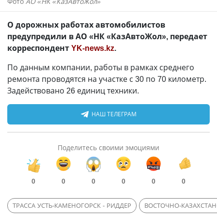
Фото
АО «НК «КазАвтоЖол»
О дорожных работах автомобилистов
предупредили в АО «НК «КазАвтоЖол», передает
корреспондент
YK-news.kz
.
По данным компании, работы в рамках среднего
ремонта проводятся на участке с 30 по 70 километр.
Задействовано 26 единиц техники.
НАШ ТЕЛЕГРАМ
Поделитесь своими эмоциями
0
0
0
0
0
0
ТРАССА УСТЬ-КАМЕНОГОРСК - РИДДЕР
ВОСТОЧНО-КАЗАХСТАН