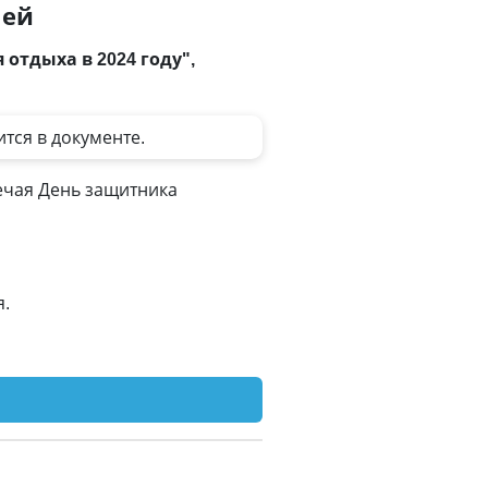
ней
отдыха в 2024 году",
ится в документе.
мечая День защитника
я.