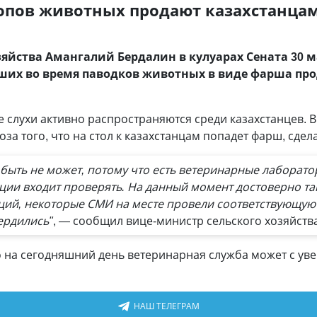
опов животных продают казахстанцам
зяйства Амангалий Бердалин в кулуарах Сената 30
ибших во время паводков животных в виде фарша пр
е слухи активно распространяются среди казахстанцев. В
роза того, что на стол к казахстанцам попадет фарш, сд
и быть не может, потому что есть ветеринарные лаборат
кции входит проверять. На данный момент достоверно та
ий, некоторые СМИ на месте провели соответствующую 
ердились"
, — сообщил вице-министр сельского хозяйств
о на сегодняшний день ветеринарная служба может с уве
НАШ ТЕЛЕГРАМ