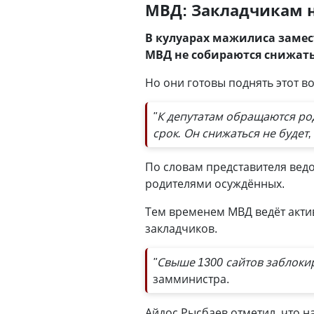
МВД: Закладчикам н
В кулуарах мажилиса замес
МВД не собираются снижать 
Но они готовы поднять этот в
"К депутатам обращаются род
срок. Он снижаться не будет,
По словам представителя вед
родителями осуждённых.
Тем временем МВД ведёт акти
закладчиков.
"Свыше 1300 сайтов заблоки
замминистра.
Айдос Рысбаев отметил, что на