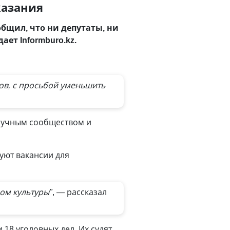
казания
бщил, что ни депутаты, ни
ет Informburo.kz.
ков, с просьбой уменьшить
научным сообществом и
уют вакансии для
ом культуры"
, — рассказал
 18 уголовных дел. Их судят