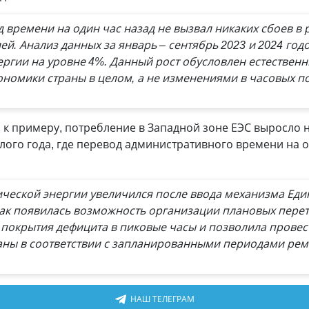
 времени на один час назад не вызвал никаких сбоев в 
й. Анализ данных за январь – сентябрь 2023 и 2024 го
ергии на уровне 4%. Данный рост обусловлен естестве
ономики страны в целом, а не изменениями в часовых п
, к примеру, потребление в Западной зоне ЕЭС выросло 
го года, где перевод административного времени на о
рической энергии увеличился после ввода механизма Ед
 как появилась возможность организации плановых перет
 покрытия дефицита в пиковые часы и позволила провес
аны в соответствии с запланированными периодами рем
НАШ ТЕЛЕГРАМ