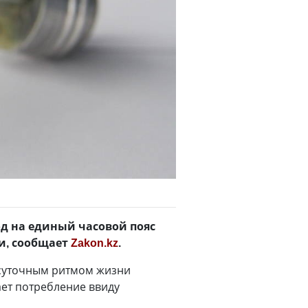
од на единый часовой пояс
и, сообщает
Zakon.kz
.
с суточным ритмом жизни
ает потребление ввиду