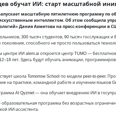
ев обучат ИИ: старт масштабной ин
 запускает масштабную пятилетнюю программу по 
 искусственным интеллектом. Об этом сообщила уп
логий» Дания Ахметова на пресс-конференции в СЦ
ольников, 300 тысяч студентов, 90 тысяч госслужащих и 
 поколения, способного не просто пользоваться техноло
 центре ИИ alem.ai откроется центр TUMO — бесплатно
12–18 лет. Здесь будут обучать анимации, программиро
твует школа Tomorrow School по модели peer-to-peer. Пр
ие на практике, командной работе и изучении языков Golan
грамма AI Qyzmet — она обучает внедрению ИИ в госупр
— образовательная программа без возрастных ограничен
кой ИИ-ассистента.