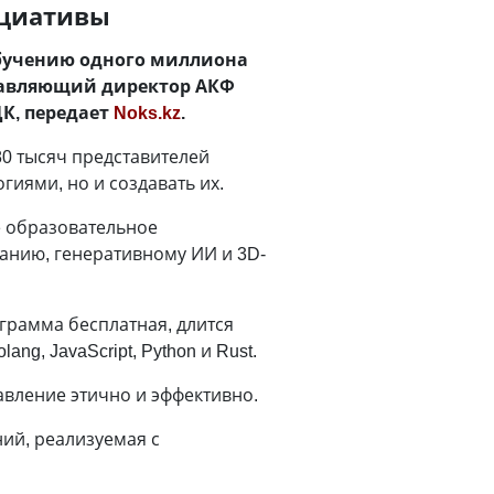
ициативы
обучению одного миллиона
равляющий директор АКФ
К, передает
Noks.kz
.
80 тысяч представителей
гиями, но и создавать их.
е образовательное
ванию, генеративному ИИ и 3D-
ограмма бесплатная, длится
g, JavaScript, Python и Rust.
авление этично и эффективно.
ий, реализуемая с