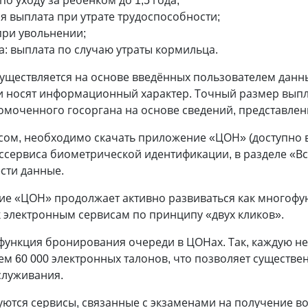
я выплата при утрате трудоспособности;
при увольнении;
а: выплата по случаю утраты кормильца.
существляется на основе введённых пользователем данны
 носят информационный характер. Точный размер выпла
моченного госоргана на основе сведений, представлен
ом, необходимо скачать приложение «ЦОН» (доступно в G
ссервиса биометрической идентификации, в разделе «Вс
сти данные.
ние «ЦОН» продолжает активно развиваться как многоф
к электронным сервисам по принципу «двух кликов».
функция бронирования очереди в ЦОНах. Так, каждую н
м 60 000 электронных талонов, что позволяет существе
служивания.
ются сервисы, связанные с экзаменами на получение во