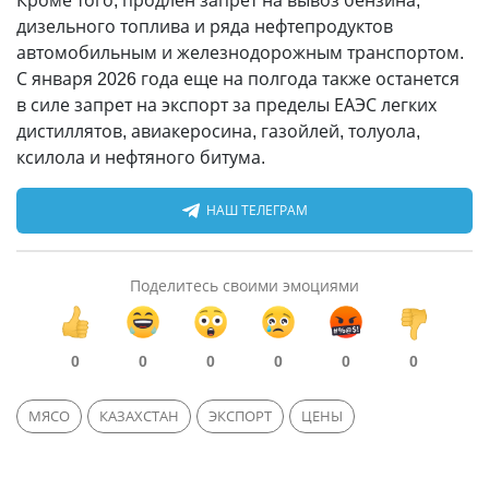
Кроме того, продлен запрет на вывоз бензина,
дизельного топлива и ряда нефтепродуктов
автомобильным и железнодорожным транспортом.
С января 2026 года еще на полгода также останется
в силе запрет на экспорт за пределы ЕАЭС легких
дистиллятов, авиакеросина, газойлей, толуола,
ксилола и нефтяного битума.
НАШ ТЕЛЕГРАМ
Поделитесь своими эмоциями
0
0
0
0
0
0
МЯСО
КАЗАХСТАН
ЭКСПОРТ
ЦЕНЫ