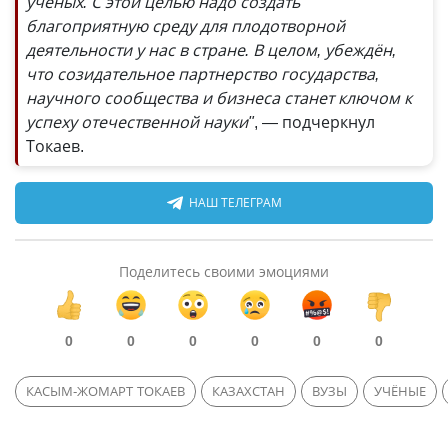
учёных. С этой целью надо создать
благоприятную среду для плодотворной
деятельности у нас в стране. В целом, убеждён,
что созидательное партнерство государства,
научного сообщества и бизнеса станет ключом к
успеху отечественной науки"
, — подчеркнул
Токаев.
НАШ ТЕЛЕГРАМ
Поделитесь своими эмоциями
0
0
0
0
0
0
КАСЫМ-ЖОМАРТ ТОКАЕВ
КАЗАХСТАН
ВУЗЫ
УЧЁНЫЕ