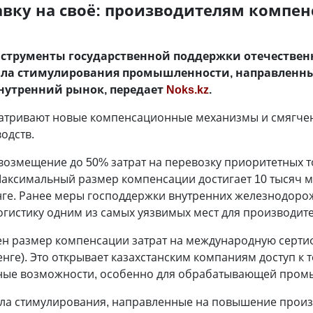
тавку на своё: производителям компе
струменты государственной поддержки отечествен
ила стимулирования промышленности, направленн
внутренний рынок, передает
Noks.kz
.
тривают новые компенсационные механизмы и смягчени
одств.
возмещение до 50% затрат на перевозку приоритетных
Максимальный размер компенсации достигает 10 тысяч 
енге. Ранее меры господдержки внутренних железнодоро
огистику одним из самых уязвимых мест для производите
чен размер компенсации затрат на международную серти
тенге). Это открывает казахстанским компаниям доступ 
ртные возможности, особенно для обрабатывающей пром
ла стимулирования, направленные на повышение произ