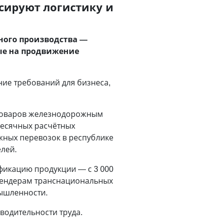
нсируют логистику и
ного производства —
ые на продвижение
е требований для бизнеса,
 товаров железнодорожным
месячных расчётных
жных перевозок в республике
лей.
фикацию продукции — с 3 000
к тендерам транснациональных
ышленности.
водительности труда.