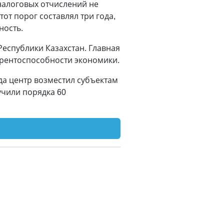
налоговых отчислений не
от порог составлял три года,
ность.
еспублики Казахстан. Главная
урентоспособности экономики.
да центр возместил субъектам
учили порядка 60