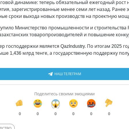
говой динамике: теперь обязательный ежегодный рост 
тия, зарегистрированные менее семи лет назад. Ранее эт
ьные сроки выхода новых производств на проектную мощ
пило Министерство промышленности и строительства Р
азахстанских товаропроизводителей и повышение конк
господдержки является QazIndustry. По итогам 2025 го
ыше 1,436 млрд тенге, а государственную поддержку пол
НАШ ТЕЛЕГРАМ
Поделитесь своими эмоциями
0
0
0
0
0
0
ДСТВО