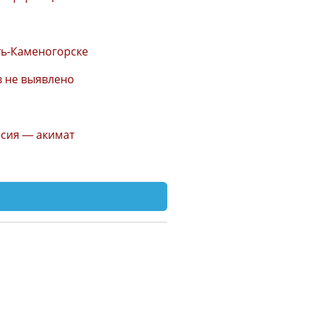
ть-Каменогорске
в не выявлено
ссия — акимат