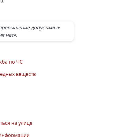
в.
 превышение допустимых
я нет».
жба по ЧС
редных веществ
ться на улице
 информации