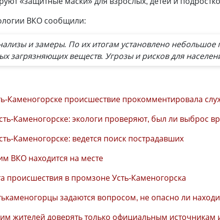
уют «защитные маски» для взрослых, детей и подростко
кологии ВКО сообщили:
ализы и замеры. По их итогам установлено небольшое
ых загрязняющих веществ. Угрозы и рисков для населени
ть-Каменогорске происшествие прокомментировала слу
сть-Каменогорске: экологи проверяют, был ли выброс в
сть-Каменогорске: ведется поиск пострадавших
им ВКО находится на месте
та происшествия в промзоне Усть-Каменогорска
тькаменогорцы задаются вопросом, не опасно ли находи
осим жителей доверять только официальным источникам