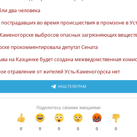
бли два человека
и пострадавших во время происшествия в промзоне в Ус
ь-Каменогорске выбросов опасных загрязняющих вещест
орске прокомментировала депутат Сената
ыва на Казцинке будет создана межведомственная коми
ое отравление от жителей Усть-Каменогорска нет
НАШ ТЕЛЕГРАМ
Поделитесь своими эмоциями
0
0
0
0
0
0