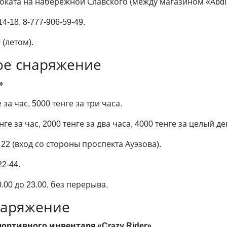
роката на набережной Славского (между магазином «Аbd
4-18, 8-777-906-59-49.
 (летом).
ое снаряжение
»
а час, 5000 тенге за три часа.
 за час, 2000 тенге за два часа, 4000 тенге за целый ден
22 (вход со стороны проспекта Ауэзова).
22-44.
00 до 23.00, без перерыва.
наряжение
ортивного инвентаря «Crazy Rider»