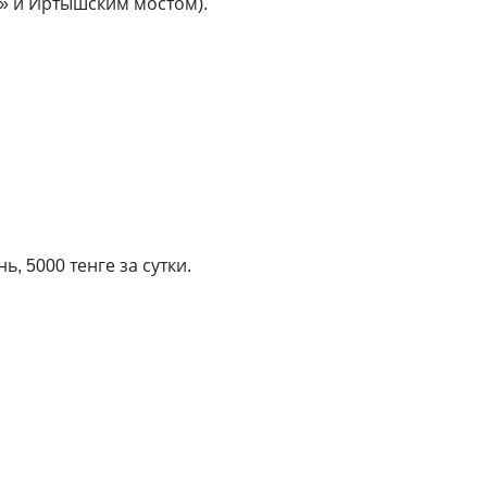
i» и Иртышским мостом).
ь, 5000 тенге за сутки.