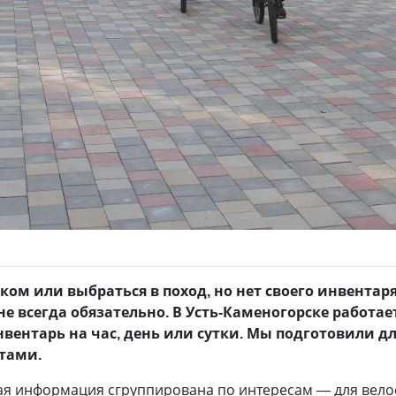
рком или выбраться в поход, но нет своего инвента
е всегда обязательно. В Усть-Каменогорске работае
нвентарь на час, день или сутки. Мы подготовили дл
тами.
ая информация сгруппирована по интересам — для вело