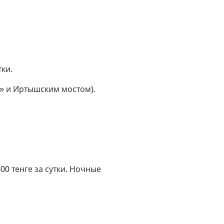
тки.
i» и Иртышским мостом).
00 тенге за сутки. Ночные