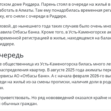
тском доме Риддера. Парень стоял в очереди на жильё в
ботать в Алматы. Там ему понадобилась временная реги
, его сняли с очереди в Риддере.
овой, до нынешнего года таких случаев было очень мно
вила Отбасы банка. Кроме того, в Усть-Каменогорске а
 временной регистрацией в жилье, находящемся на бала
Риддере.
очередь
е общественница из Усть-Каменогорска билась много ле
распределения квартир. В августе 2025 года акиматы пе
рвисы АО «Отбасы банк». А с начала февраля 2026-го в
ди на жильё из-за смены прописки, наличия доли в ро
х.
приветствовать. Но ряд нововведений оказался крайне 
я обычных граждан.