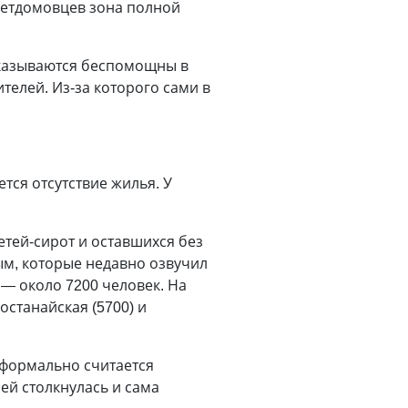
детдомовцев зона полной
 оказываются беспомощны в
телей. Из-за которого сами в
тся отсутствие жилья. У
етей-сирот и оставшихся без
ым, которые недавно озвучил
— около 7200 человек. На
останайская (5700) и
 формально считается
й столк­нулась и сама