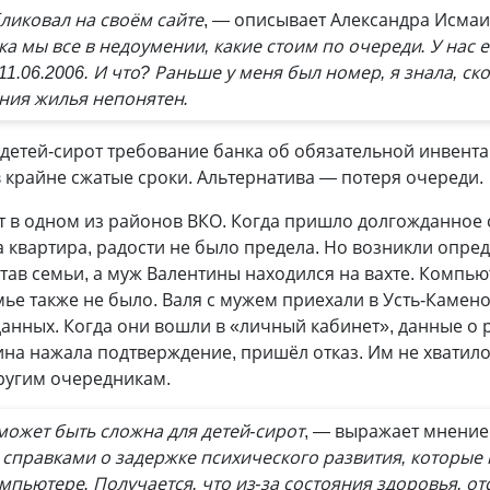
ликовал на своём сайте
, — описывает Александра Исма
 мы все в недоумении, какие стоим по очереди. У нас ес
11.06.2006. И что? Раньше у меня был номер, я знала, с
ения жилья непонятен.
детей-сирот требование банка об обязательной инвента
 крайне сжатые сроки. Альтернатива — потеря очереди.
т в одном из районов ВКО. Когда пришло долгожданное 
 квартира, радости не было предела. Но возникли опре
ав семьи, а муж Валентины находился на вахте. Компью
мье также не было. Валя с мужем приехали в Усть-Камен
данных. Когда они вошли в «личный кабинет», данные о
на нажала подтверждение, пришёл отказ. Им не хватило
другим очередникам.
ожет быть сложна для детей-сирот
, — выражает мнение
о справками о задержке психического развития, которые 
пьютере. Получается, что из-за состояния здоровья, от