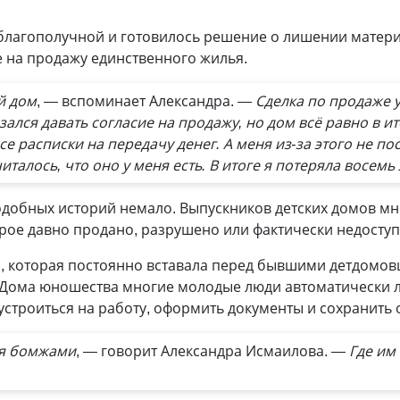
благополучной и готовилось решение о лишении матери
е на продажу единственного жилья.
й дом
, — вспоминает Александра.
— Сделка по продаже у
зался давать согласие на продажу, но дом всё равно в и
се расписки на передачу денег. А меня из-за этого не по
италось, что оно у меня есть. В итоге я потеряла восемь
добных историй немало. Выпускников детских домов мно
орое давно продано, разрушено или фактически недосту
, которая постоянно вставала перед бывшими детдомов
з Дома юношества многие молодые люди автоматически 
строиться на работу, оформить документы и сохранить 
ся бомжами
, — говорит Александра Исмаилова.
— Где им 