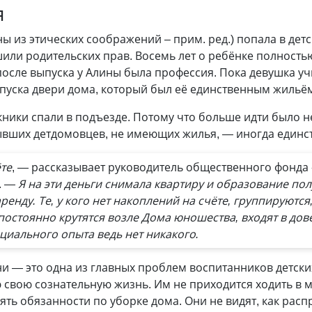
я
ы из этических соображений – прим. ред.) попала в детс
шили родительских прав. Восемь лет о ребёнке полность
после выпуска у Алины была профессия. Пока девушка уч
пуска двери дома, который был её единственным жильём,
кники спали в подъезде. Потому что больше идти было н
ывших детдомовцев, не имеющих жилья, — иногда единс
те
, — рассказывает руководитель общественного фонда 
.
— Я на эти деньги снимала квартиру и образование пол
аренду. Те, у кого нет накоплений на счёте, группируются,
постоянно крутятся возле Дома юношества, входят в дов
циального опыта ведь нет никакого.
и — это одна из главных проблем воспитанников детски
 свою сознательную жизнь. Им не приходится ходить в ма
ять обязанности по уборке дома. Они не видят, как рас