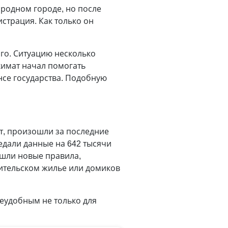
 родном городе, но после
страция. Как только он
го. Ситуацию несколько
кимат начал помогать
нсе государства. Подобную
т, произошли за последние
редали данные на 642 тысячи
ышли новые правила,
дительском жилье или домиков
неудобным не только для