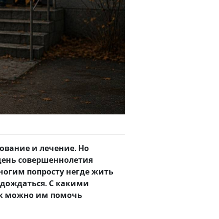
зование и лечение. Но
 день совершеннолетия
ногим попросту негде жить
е дождаться. С какими
ак можно им помочь