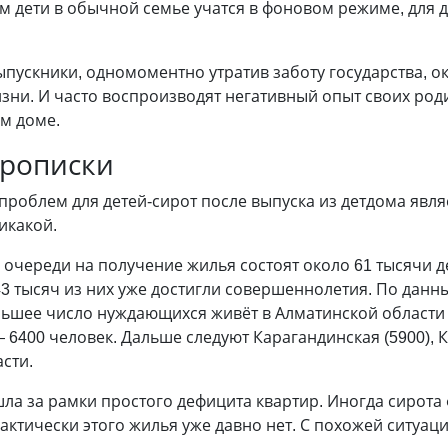
 дети в обычной семье учатся в фоновом режиме, для 
выпускники, одномоментно утратив заботу государства,
зни. И часто воспроизводят негативный опыт своих роди
ом доме.
прописки
роблем для детей-сирот после выпуска из детдома являе
икакой.
в очереди на получение жилья состоят около 61 тысячи д
3 тысяч из них уже достигли совершеннолетия. По данн
льшее число нуждающихся живёт в Алматинской области 
 6400 человек. Дальше следуют Карагандинская (5900), К
асти.
ла за рамки простого дефицита квартир. Иногда сирота
ктически этого жилья уже давно нет. С похожей ситуацие