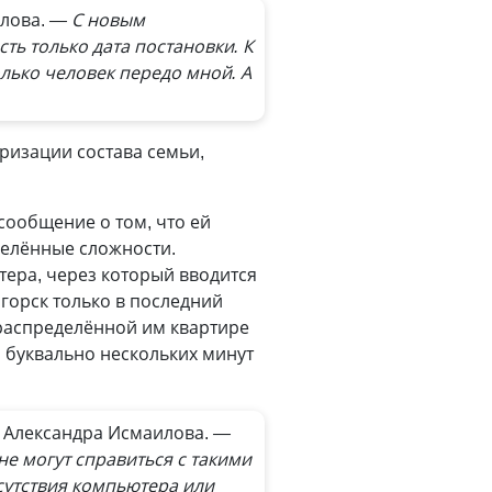
илова.
— С новым
ть только дата постановки. К
колько человек передо мной. А
ризации состава семьи,
сообщение о том, что ей
делённые сложности.
тера, через который вводится
огорск только в последний
 распределённой им квартире
 буквально нескольких минут
 Александра Исмаилова.
—
не могут справиться с такими
сутствия компьютера или