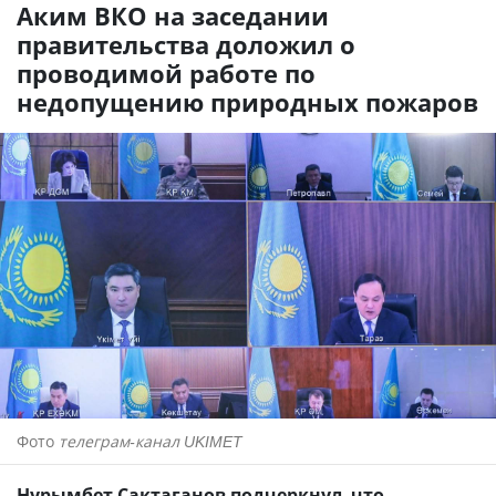
Аким ВКО на заседании
правительства доложил о
проводимой работе по
недопущению природных пожаров
Фото
телеграм-канал UKIMET
Нурымбет Сактаганов подчеркнул, что