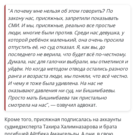
"А почему мне нельзя об этом говорить? По
закону нас, присяжных, запретили показывать
СМИ. И мы, присяжные, реально все простые
люди, многие были против. Среди нас девушка, у
которой ребёнок маленький, она очень просила
отпустить её, но суд отказал. Я, как вы, до
последнего не верила, что будет всё по-честному.
Думала, нас для галочки выбрали, мы отметимся и
уйдём. Но когда методом отвода остались разного
ранга и возраста люди, мы поняли, что всё честно.
И чему я тоже была удивлена. На нас не
оказывают давления ни суд, ни Бишимбаевы.
Просто мать Бишимбаева так пристально
смотрела на нас",
— озвучил адвокат.
Кроме того, присяжная подписалась на аккаунты
судмедэксперта Тахира Халимназарова и брата
погибшей Айтбека Амангельды. А они, в свою