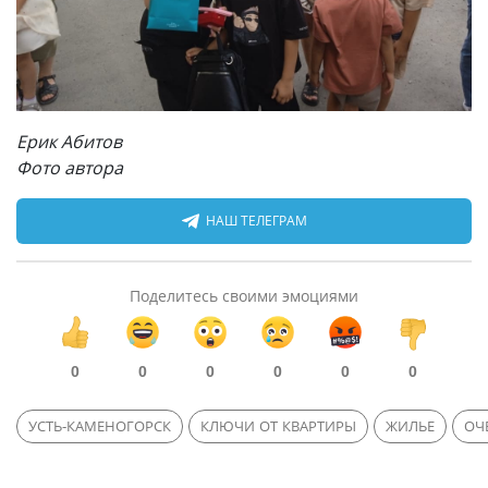
Ерик Абитов
Фото автора
НАШ ТЕЛЕГРАМ
Поделитесь своими эмоциями
0
0
0
0
0
0
УСТЬ-КАМЕНОГОРСК
КЛЮЧИ ОТ КВАРТИРЫ
ЖИЛЬЕ
ОЧ