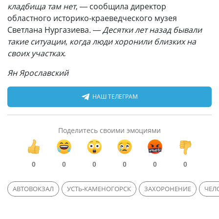
кладбища там нет,
— сообщила директор
областного историко-краеведческого музея
Светлана Нургазиева. —
Десятки лет назад бывали
такие ситуации, когда люди хоронили близких на
своих участках.
Ян Ярославский
НАШ ТЕЛЕГРАМ
Поделитесь своими эмоциями
0
0
0
0
0
0
АВТОВОКЗАЛ
УСТЬ-КАМЕНОГОРСК
ЗАХОРОНЕНИЕ
ЧЕЛ