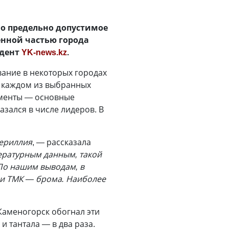
но предельно допустимое
енной частью города
ндент
YK-news.kz
.
вание в некоторых городах
в каждом из выбранных
лементы — основные
зался в числе лидеров. В
бериллия
, — рассказала
ературным данным, такой
 По нашим выводам, в
 и ТМК — брома. Наиболее
Каменогорск обогнал эти
и тантала — в два раза.