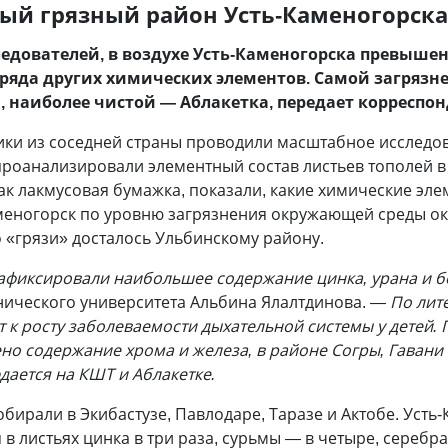
ый грязный район Усть-Каменогорска
едователей, в воздухе Усть-Каменогорска превыше
 ряда других химических элементов. Самой загрязн
, наиболее чистой — Аблакетка, передает корреспо
мики из соседней страны проводили масштабное исследо
 проанализировали элементный состав листьев тополей 
как лакмусовая бумажка, показали, какие химические э
аменогорск по уровню загрязнения окружающей среды ока
 «грязи» досталось Ульбинскому району.
 зафиксировали наибольшее содержание цинка, урана и 
нического университета Альбина Ялалтдинова.
— По лит
 к росту заболеваемости дыхательной системы у детей.
о содержание хрома и железа, в районе Согры, Гавани
ается на КШТ и Аблакетке.
ирали в Экибастузе, Павлодаре, Таразе и Актобе. Усть-
 листьях цинка в три раза, сурьмы — в четыре, серебра 