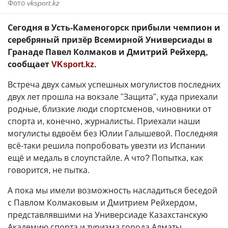
Фото
vksport.kz
Сегодня в Усть-Каменогорск прибыли чемпион и
серебряный призёр Всемирной Универсиады в
Гранаде Павел Колмаков и Дмитрий Рейхерд,
сообщает
VKsport.kz
.
Встреча двух самых успешных могулистов последних
двух лет прошла на вокзале "Защита", куда приехали
родные, близкие люди спортсменов, чиновники от
спорта и, конечно, журналисты. Приехали наши
могулисты вдвоём без Юлии Галышевой. Последняя
всё-таки решила попробовать увезти из Испании
ещё и медаль в слоупстайле. А что? Попытка, как
говорится, не пытка.
А пока мы имели возможность насладиться беседой
с Павлом Колмаковым и Дмитрием Рейхердом,
представлявшими на Универсиаде Казахстанскую
Академию спорта и туризма города Алматы.