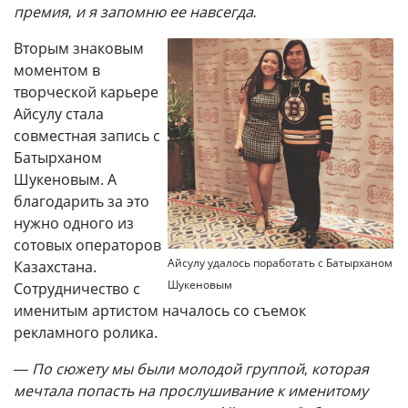
премия, и я запомню ее навсегда.
Вторым знаковым
моментом в
творческой карьере
Айсулу стала
совместная запись с
Батырханом
Шукеновым. А
благодарить за это
нужно одного из
сотовых операторов
Айсулу удалось поработать с Батырханом
Казахстана.
Шукеновым
Сотрудничество с
именитым артистом началось со съемок
рекламного ролика.
—
По сюжету мы были молодой группой, которая
мечтала попасть на прослушивание к именитому