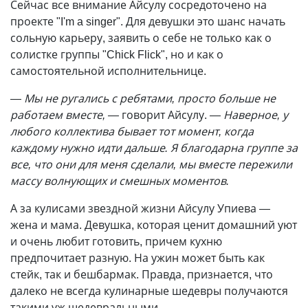
Сейчас все внимание Айсулу сосредоточено на
проекте "I'm a singer". Для девушки это шанс начать
сольную карьеру, заявить о себе не только как о
солистке группы "Chick Flick", но и как о
самостоятельной исполнительнице.
—
Мы не ругались с ребятами, просто больше не
работаем вместе, —
говорит Айсулу.
— Наверное, у
любого коллектива бывает тот момент, когда
каждому нужно идти дальше. Я благодарна группе за
все, что они для меня сделали, мы вместе пережили
массу волнующих и смешных моментов.
А за кулисами звездной жизни Айсулу Упиева
—
жена и мама. Девушка, которая ценит домашний уют
и очень любит готовить, причем кухню
предпочитает разную. На ужин может быть как
стейк, так и бешбармак. Правда, признается, что
далеко не всегда кулинарные шедевры получаются
такими уж шедевральными.