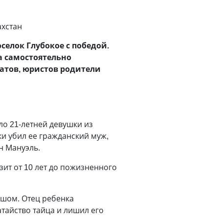
ахстан
селок Глубокое с победой.
а самостоятельно
катов, юристов родители
о 21-летней девушки из
ки убил ее гражданский муж,
н Мануэль.
зит от 10 лет до пожизненного
ышом. Отец ребенка
атайство тайца и лишил его