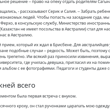
ьное решение – право на опеку отдать родителям Сагын
ращались, - рассказывают Серик и Салия. – Забрать ребе
знакомых людей. Чтобы попасть на заседание суда, мы 
ерхо, в консульскую службу, Министерство иностранных 
(Казахстан не имеет посольства в Австралии) стал для н
 нас в Австралию.
 прием, который их ждал в Брисбене. Для австралийцев 
ране подобные случаи – редкость. Может быть, поэтому с
нь трепетно. Им всякий раз приносили извинения, выра
иверситета, где училась девушка, пригласил их на поми
 альбом с ее фотографиями. Педагоги и студенты даже 
жней всего
ментом была первая встреча с внуком.
есячного кроху, он стал ручонками царапать мою одежду, 