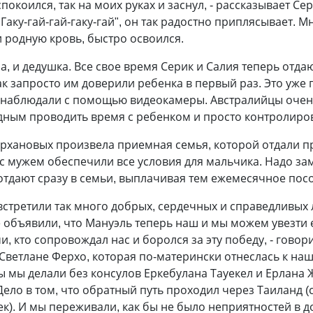
спокоился, так на моих руках и заснул, - рассказывает Сер
Гаку-гай-гай-гаку-гай", он так радостно приплясывает. Мн
и родную кровь, быстро освоился.
а, и дедушка. Все свое время Серик и Салия теперь отда
как запросто им доверили ребенка в первый раз. Это уже
и наблюдали с помощью видеокамеры. Австралийцы оче
дным проводить время с ребенком и просто контролиро
рхановых произвела приемная семья, которой отдали п
с мужем обеспечили все условия для мальчика. Надо зам
отдают сразу в семьи, выплачивая тем ежемесячное пос
встретили так много добрых, сердечных и справедливых 
е объявили, что Мануэль теперь наш и мы можем увезти е
, кто сопровождал нас и боролся за эту победу, - говор
Светлане Ферхо, которая по-матерински отнеслась к наш
ы мы делали без консулов Еркебулана Тауекел и Ерлана
Дело в том, что обратный путь проходил через Таиланд 
к). И мы переживали, как бы не было неприятностей в д