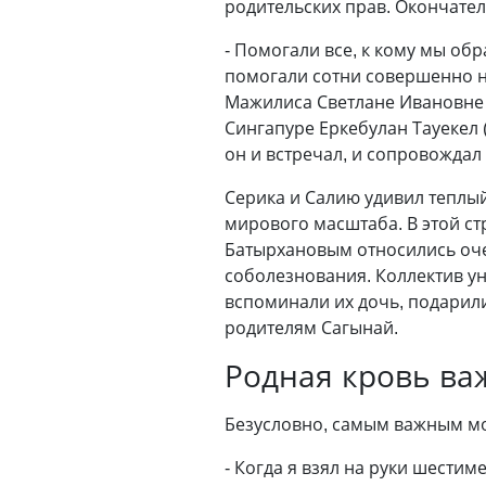
родительских прав. Окончател
- Помогали все, к кому мы об
помогали сотни совершенно не
Мажилиса Светлане Ивановне Ф
Сингапуре Еркебулан Тауекел 
он и встречал, и сопровождал
Серика и Салию удивил теплый
мирового масштаба. В этой ст
Батырхановым относились оче
соболезнования. Коллектив ун
вспоминали их дочь, подарили
родителям Сагынай.
Родная кровь ва
Безусловно, самым важным мо
- Когда я взял на руки шестим