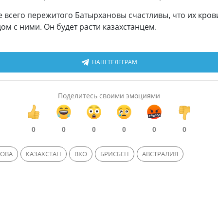
е всего пережитого Батырхановы счастливы, что их крови
ом с ними. Он будет расти казахстанцем.
НАШ ТЕЛЕГРАМ
Поделитесь своими эмоциями
0
0
0
0
0
0
НОВА
КАЗАХСТАН
ВКО
БРИСБЕН
АВСТРАЛИЯ