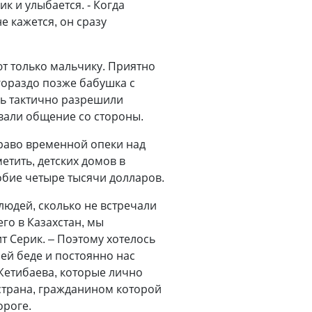
ик и улыбается. - Когда
е кажется, он сразу
ют только мальчику. Приятно
 гораздо позже бабушка с
нь тактично разрешили
вали общение со стороны.
раво временной опеки над
етить, детских домов в
обие четыре тысячи долларов.
людей, сколько не встречали
го в Казахстан, мы
ит Серик. – Поэтому хотелось
ей беде и постоянно нас
 Жетибаева, которые лично
(страна, гражданином которой
ороге.