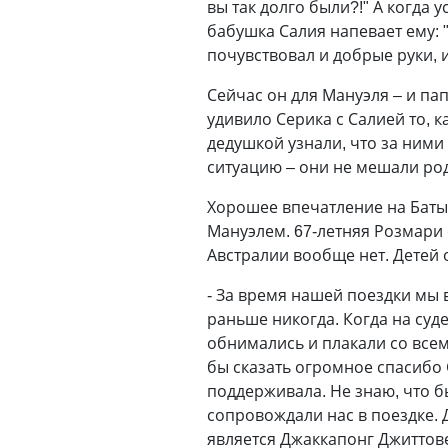
вы так долго были?!" А когда у
бабушка Салия напевает ему: "
почувствовал и добрые руки, 
Сейчас он для Мануэля – и пап
удивило Серика с Салией то, 
дедушкой узнали, что за ним
ситуацию – они не мешали ро
Хорошее впечатление на Баты
Мануэлем. 67-летняя Розмари 
Австралии вообще нет. Детей 
- За время нашей поездки мы 
раньше никогда. Когда на суд
обнимались и плакали со всеми
бы сказать огромное спасибо 
поддерживала. Не знаю, что б
сопровождали нас в поездке. 
является Джаккапонг Джиттове