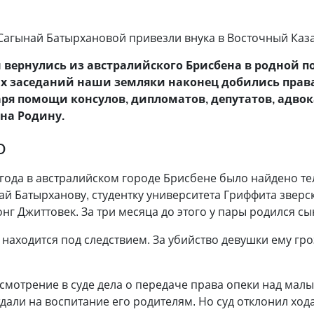
 Сагынай Батырхановой привезли внука в Восточный Каз
вернулись из австралийского Брисбена в родной по
ых заседаний наши земляки наконец добились прав
аря помощи консулов, дипломатов, депутатов, адво
на Родину.
о
ода в австралийском городе Брисбене было найдено тел
ай Батырханову, студентку университета Гриффита зверс
г Джиттовек. За три месяца до этого у пары родился сы
 находится под следствием. За убийство девушки ему гро
смотрение в суде дела о передаче права опеки над мал
дали на воспитание его родителям. Но суд отклонил ход