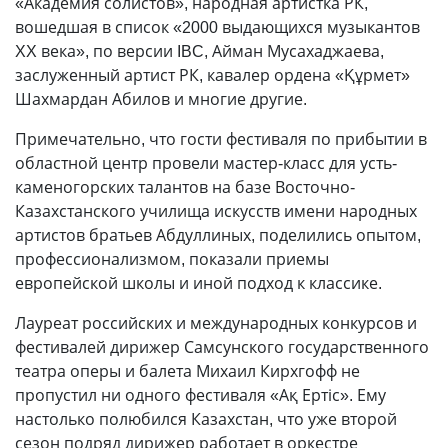
«Академия солистов», народная артистка РК,
вошедшая в список «2000 выдающихся музыкантов
XX века», по версии IBC, Айман Мусахаджаева,
заслуженный артист РК, кавалер ордена «Құрмет»
Шахмардан Абилов и многие другие.
Примечательно, что гости фестиваля по прибытии в
областной центр провели мастер-класс для усть-
каменогорских талантов на базе Восточно-
Казахстанского училища искусств имени народных
артистов братьев Абдуллиных, поделились опытом,
профессионализмом, показали приемы
европейской школы и иной подход к классике.
Лауреат российских и международных конкурсов и
фестивалей дирижер Самсунского государственного
театра оперы и балета Михаил Кирхгофф не
пропустил ни одного фестиваля «Ақ Ертіс». Ему
настолько полюбился Казахстан, что уже второй
сезон подряд дирижер работает в оркестре