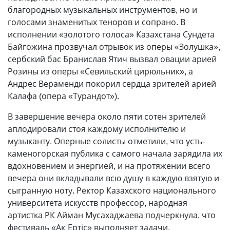
благородных музыкальных инструментов, но и
голосами знаменитых теноров и сопрано. В
исполнении «золотого голоса» Казахстана Сундета
Байгожина прозвучал отрывок из оперы «Золушка»,
сербский бас Бранислав Ятич вызвал овации арией
Розины из оперы «Севильский цирюльник», а
Андрес Вераменди покорил сердца зрителей арией
Калафа (опера «Турандот»).
В завершение вечера около пяти сотен зрителей
аплодировали стоя каждому исполнителю и
музыканту. Оперные солисты отметили, что усть-
каменогорская публика с самого начала зарядила их
вдохновением и энергией, и на протяжении всего
вечера они вкладывали всю душу в каждую взятую и
сыгранную ноту. Ректор Казахского национального
университета искусств профессор, народная
артистка РК Айман Мусахаджаева подчеркнула, что
фестиваль «Ақ Ертіс» выполняет задачи,