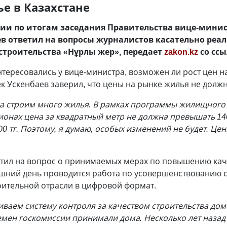
е в Казахстане
ции по итогам заседания Правительства вице-мини
в ответил на вопросы журналистов касательно реа
троительства «Нұрлы жер», передает
zakon.kz
со сс
ересовались у вице-министра, возможен ли рост цен на
к Ускенбаев заверил, что цены на рынке жилья не долж
а строим много жилья. В рамках программы жилищного 
ионах цена за квадратный метр не должна превышать 140 
00 тг. Поэтому, я думаю, особых изменений не будет. Це
етил на вопрос о принимаемых мерах по повышению каче
няшний день проводится работа по усовершенствованию 
оительной отрасли в цифровой формат.
иваем систему контроля за качеством строительства до
ремен госкомиссии принимали дома. Несколько лет назад