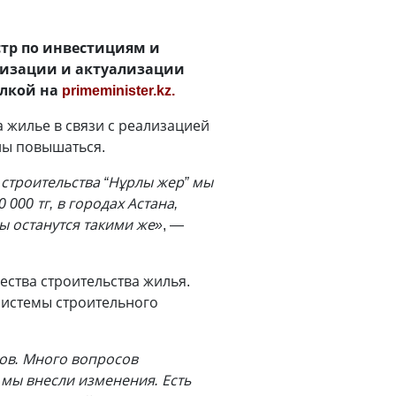
стр по инвестициям и
лизации и актуализации
ылкой на
primeminister.kz.
 жилье в связи с реализацией
ны повышаться.
строительства “Нұрлы жер” мы
000 тг, в городах Астана,
ны останутся такими же»
, —
ства строительства жилья.
системы строительного
мов. Много вопросов
 мы внесли изменения. Есть