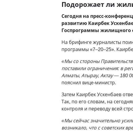
Подорожает ли жиль
Сегодня на пресс-конферен
развитию Каирбек Ускенбае
Госпрограммы жилищного с
На брифинге журналисты поинт
программы «7–20–25». Каирбе
«Мы со стороны Правительств
поставили ограничения: в рег
Алматы, Атырау, Актау — 180 0
пояснил вице-министр.
Затем Каирбек Ускенбаев отв
Так, по его словам, на сегод
контроля и переводу всей стр
«Мы сейчас значительно усил
возникало, что с советских в