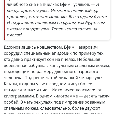
лечебного сна на пчелках Ефим Гусляков.
— А
вокруг ароматы улья! Их много: пчелиный яд,
прополис, маточное молочко. Все в одном букете.
И ты дышишь пчелиным воздухом, как будто сам
оказался внутри улья. Теперь сплю только на
пчелах!
Вдохновившись новшеством, Ефим Назарович
соорудил специальный апидомик по примеру тех,
кто давно практикует сон на пчелах. Небольшая
деревянная избушка с капсульным спальным ложем,
подходящим по размеру для одного взрослого
человека. Под решетчатой лежанкой четыре улья.
Кстати, в одном улье в среднем живут более
пятидесяти тысяч пчел. Их количество измеряют
килограммами. В одном килограмме — десять тысяч
особей. В четырех ульях под импровизированным
спальным ложем, следовательно, более двухсот