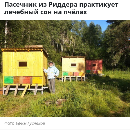
Пасечник из Риддера практикует
лечебный сон на пчёлах
Фото
Ефим Гусляков