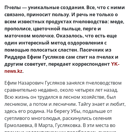
Пчелы — уникальные создания. Все, что с ними
связано, приносит пользу. И речь не только о
всем известных продуктах пчеловодства: меде,
прополисе, цветочной пыльце, перге и
маточном молочке. Оказалось, что есть еще
один интересный метод оздоровления с
помощью полосатых сластен. Пасечник из
Риддера Ефим Гусляков сам спит на пчелах и
другим советует, передает корреспондент
YK-
news.kz
.
Ефим Назарович Гусляков занялся пчеловодством
сравнительно недавно, около четырех лет назад.
Всю жизнь он трудился в лесном хозяйстве, был
лесником, а потом и лесничим. Тайгу знает и любит,
здесь его родина. На берегу Убы, подальше от
суетливого многолюдья, раскинулись селения
Ермолаевка, 8 Марта, Гусляковка. В эти места во