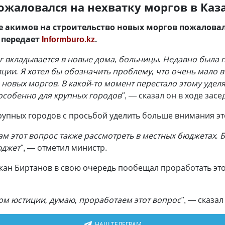
жаловался на нехватку моргов в Каз
е акимов на строительство новых моргов пожалова
 передает
Informburo.kz
.
ег вкладывается в новые дома, больницы. Недавно была
ции. Я хотел бы обозначить проблему, что очень мало 
 новых моргов. В какой-то момент перестало этому удел
особенно для крупных городов"
, — сказал он в ходе зас
рупных городов с просьбой уделить больше внимания эт
мам этот вопрос также рассмотреть в местных бюджетах. 
юджет"
, — отметил министр.
ан Биртанов в свою очередь пообещал проработать это
ом юстиции, думаю, проработаем этот вопрос"
, — сказал
НАШ ТЕЛЕГРАМ