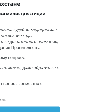
ахстане
лся министр юстиции
 подана судебно-медицинская
в последние годы
яться достаточного внимания,
едания Правительства.
ому вопросу.
Быть может, даже обратиться с
т вопрос совместно с
 он.