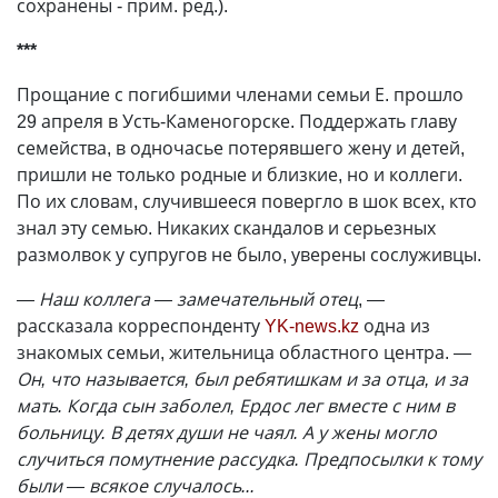
сохранены - прим. ред.).
***
Прощание с погибшими членами семьи Е. прошло
29 апреля в Усть-Каменогорске. Поддержать главу
семейства, в одночасье потерявшего жену и детей,
пришли не только родные и близкие, но и коллеги.
По их словам, случившееся повергло в шок всех, кто
знал эту семью. Никаких скандалов и серьезных
размолвок у супругов не было, уверены сослуживцы.
— Наш коллега — замечательный отец
, —
рассказала корреспонденту
YK-news.kz
одна из
знакомых семьи, жительница областного центра.
—
Он, что называется, был ребятишкам и за отца, и за
мать. Когда сын заболел, Ердос лег вместе с ним в
больницу. В детях души не чаял. А у жены могло
случиться помутнение рассудка. Предпосылки к тому
были — всякое случалось...