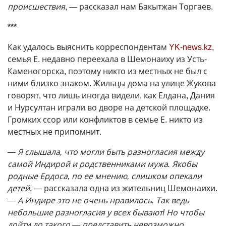
происшествия
, — рассказал нам Бакытжан Торгаев.
***
Как удалось выяснить корреспондентам
YK-news.kz
,
семья Е. недавно переехала в Шемонаиху из Усть-
Каменогорска, поэтому никто из местных не был с
ними близко знаком. Жильцы дома на улице Жукова
говорят, что лишь иногда видели, как Елдана, Дания
и Нурсултан играли во дворе на детской площадке.
Громких ссор или конфликтов в семье Е. никто из
местных не припомнит.
— Я слышала, что могли быть разногласия между
самой Индирой и родственниками мужа. Якобы
родные Ердоса, по ее мнению, слишком опекали
детей
, — рассказала одна из жительниц Шемонаихи.
— А Индире это не очень нравилось. Так ведь
небольшие разногласия у всех бывают! Но чтобы
дойти до такого — представить невозможно...