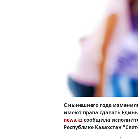
С нынешнего года изменили
имеют права сдавать Едины
news.kz
сообщила исполните
Республике Казах­стан "Све