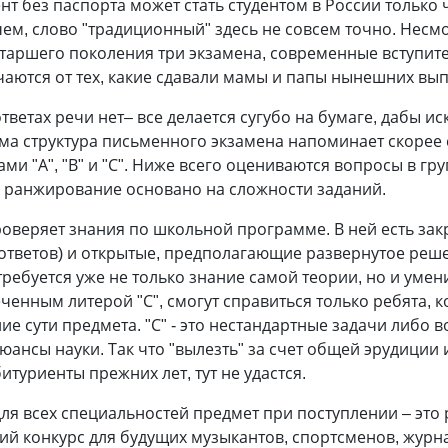
т без паспорта может стать студентом в России только
ем, слово "традиционный" здесь не совсем точно. Несмо
старшего поколения три экзамена, современные вступит
чаются от тех, какие сдавали мамы и папы нынешних вып
ответах речи нет– все делается сугубо на бумаге, дабы 
ама структура письменного экзамена напоминает скорее 
и "А", "В" и "С". Ниже всего оцениваются вопросы в гру
ое ранжирование основано на сложности заданий.
проверяет знания по школьной программе. В ней есть за
ответов) и открытые, предполагающие развернутое реше
требуется уже не только знание самой теории, но и умен
еченным литерой "С", смогут справиться только ребята, 
ие сути предмета. "С" - это нестандартные задачи либо
юансы науки. Так что "вылезть" за счет общей эрудиции
итуриенты прежних лет, тут не удастся.
я всех специальностей предмет при поступлении – это р
ий конкурс для будущих музыкантов, спортсменов, журна