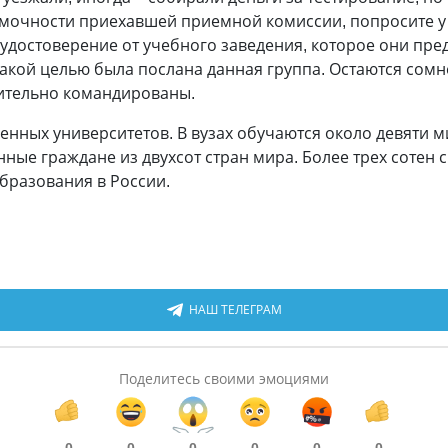
мочности при­ехавшей приемной комиссии, попросите у 
достоверение от учебного заведения, которое они пред
 какой целью была послана данная группа. Остаются сомн
вительно командированы.
венных университетов. В вузах обучаются около девяти 
анные граждане из двухсот стран мира. Более трех соте
бразования в России.
НАШ ТЕЛЕГРАМ
Поделитесь своими эмоциями
0
0
0
0
0
0