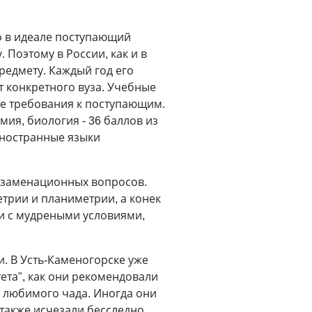
то в идеале поступающий
 Поэтому в России, как и в
редмету. Каждый год его
т конкретного вуза. Учебные
ие требования к поступающим.
мия, биология - 36 баллов из
 иностранные языки
экзаменационных вопросов.
трии и планиметрии, а конек
и с мудреными условиями,
и. В Усть-Каменогорске уже
тета", как они рекомендовали
ы любимого чада. Иногда они
 также исчезали бесследно.