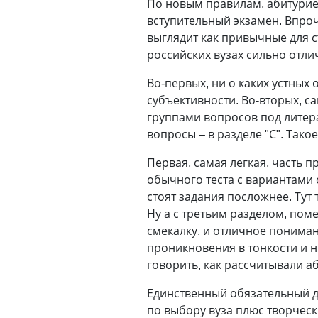
По новым правилам, абитуриен
вступительный экзамен. Впроч
выглядит как привычные для 
российских вузах сильно отли
Во-первых, ни о каких устных 
субъективности. Во-вторых, с
группами вопросов под литерам
вопросы – в разделе "С". Так
Первая, самая легкая, часть 
обычного теста с вариантами 
стоят задания посложнее. Тут 
Ну а с третьим разделом, пом
смекалку, и отличное пониман
проникновения в тонкости и н
говорить, как рассчитывали аб
Единственный обязательный дл
по выбору вуза плюс творческ