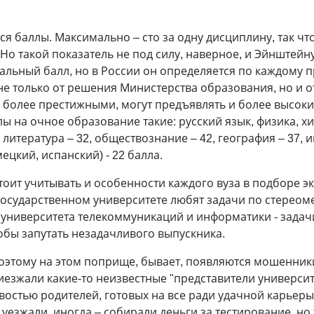
я баллы. Максимально – сто за одну дисциплину, так ч
Но такой показатель не под силу, наверное, и Эйнштейну.
альный балл, но в России он определяется по каждому п
не только от решения Министерства образования, но и о
я более престижными, могут предъявлять и более высок
ы на очное образование такие: русский язык, физика, хи
 и литература – 32, обществознание – 42, география – 37,
ецкий, испанский) - 22 балла.
тоит учитывать и особенности каждого вуза в подборе 
осударственном университете любят задачи по стереоме
 университета телекоммуникаций и информатики - задач
обы запутать незадачливого выпускника.
о­этому на этом поприще, бывает, появляются мошенник
риезжали какие-то неизвестные "представители универси
востью родителей, готовых на все ради удачной карьер
уезжали, иногда – собирали деньги за тестирование, но