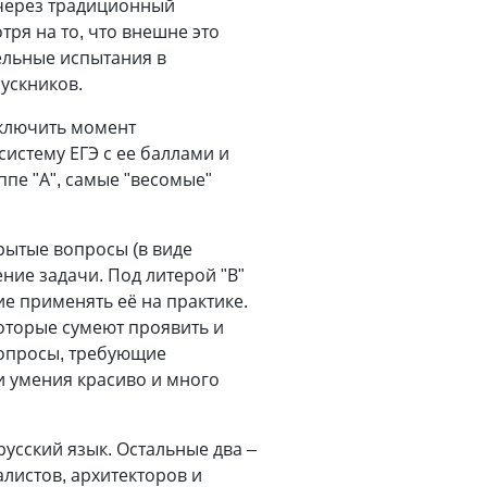
 через традиционный
тря на то, что внешне это
ельные испытания в
ускников.
исключить момент
систему ЕГЭ с ее баллами и
ппе "А", самые "весомые"
крытые вопросы (в виде
ние задачи. Под литерой "В"
ие применять её на практике.
которые сумеют проявить и
 вопросы, требующие
 и умения красиво и много
усский язык. Остальные два –
листов, архитекторов и