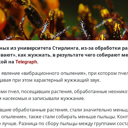
ных из университета Стирлинга, из-за обработки 
ают», как жужжать, в результате чего собирают м
кой на
Telegraph
.
 явление «вибрационного опыления», при котором пчел
давая при этом характерный жужжащий звук.
ями пчел, посещавших растения, обработанные неоник
м насекомых и записывали жужжание.
вшие обработанные растения, стали значительно меньше
опыление», также стали собирать меньше пыльцы. Конт
 лучше. Разница по сбору пыльцы между группами соста